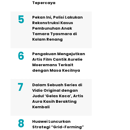
Tepercaya
Pekan Ini, Polisi Lakukan
Rekonstruksi Kasus
Pembunuhan Anak
Tamara Tyasmara di
Kolam Renang
Pengakuan Mengejutkan
Artis Film Cantik Aurelie
Moeremans Terkait
dengan Masa Kecilnya
Dalam Sebuah Series di
Vidio Original dengan
Judul ‘Gelas Kaca’, Artis
Aura Kasih Berakting
Kembali
Huawei Luncurkan
Strategi “Grid-Forming”