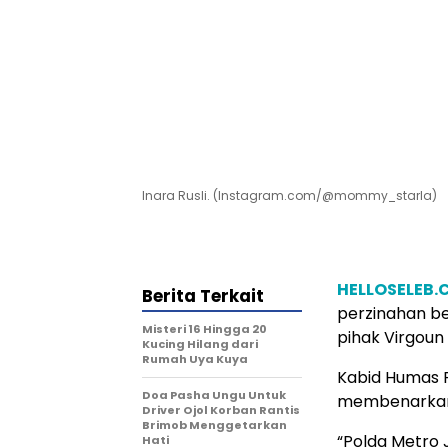
Inara Rusli. (Instagram.com/@mommy_starla)
HELLOSELEB
Berita Terkait
perzinahan be
Misteri 16 Hingga 20
pihak Virgoun 
Kucing Hilang dari
Rumah Uya Kuya
Kabid Humas 
Doa Pasha Ungu Untuk
membenarkan a
Driver Ojol Korban Rantis
Brimob Menggetarkan
“Polda Metro 
Hati