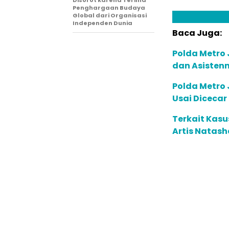
Disorot karena Terima
Penghargaan Budaya
Global dari Organisasi
Independen Dunia
Baca Juga:
Polda Metro 
dan Asistenn
Polda Metro 
Usai Dicecar
Terkait Kas
Artis Natash