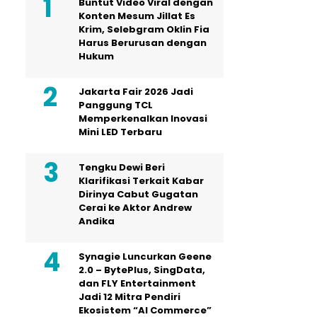
Buntut Video Viral dengan
Konten Mesum Jillat Es
Krim, Selebgram Oklin Fia
Harus Berurusan dengan
Hukum
Jakarta Fair 2026 Jadi
Panggung TCL
Memperkenalkan Inovasi
Mini LED Terbaru
Tengku Dewi Beri
Klarifikasi Terkait Kabar
Dirinya Cabut Gugatan
Cerai ke Aktor Andrew
Andika
Synagie Luncurkan Geene
2.0 – BytePlus, SingData,
dan FLY Entertainment
Jadi 12 Mitra Pendiri
Ekosistem “AI Commerce”