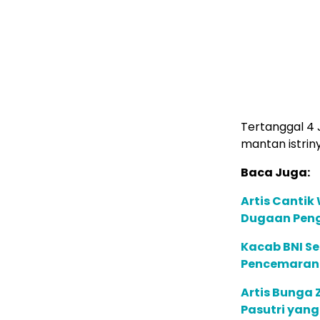
Tertanggal 4 
mantan istrinya
Baca Juga:
Artis Cantik
Dugaan Pen
Kacab BNI Se
Pencemaran 
Artis Bunga
Pasutri yan