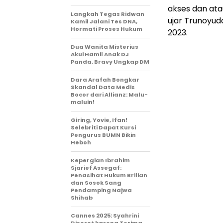
akses dan ata
Langkah Tegas Ridwan
ujar Trunoyud
Kamil Jalani Tes DNA,
Hormati Proses Hukum
2023.
Dua Wanita Misterius
Akui Hamil Anak DJ
Panda, Bravy Ungkap DM
Dara Arafah Bongkar
Skandal Data Medis
Bocor dari Allianz: Malu-
maluin!
Giring, Yovie, Ifan!
Selebriti Dapat Kursi
Pengurus BUMN Bikin
Heboh
Kepergian Ibrahim
Sjarief Assegaf:
Penasihat Hukum Brilian
dan Sosok Sang
Pendamping Najwa
Shihab
Cannes 2025: Syahrini