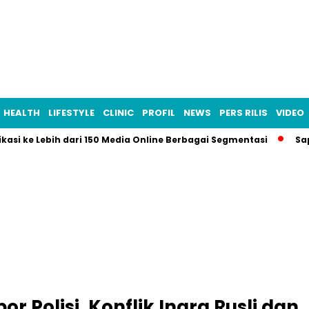
HEALTH
LIFESTYLE
CLINIC
PROFIL
NEWS
PERS RILIS
VIDEO
ikasi ke Lebih dari 150 Media Online Berbagai Segmentasi
Sa
or Polisi, Konflik Inara Rusli dan