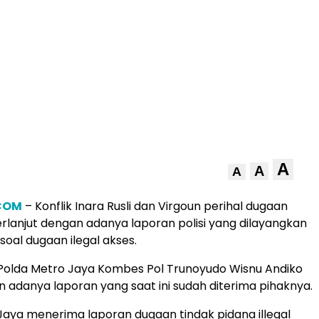
A
A
A
.COM
– Konflik Inara Rusli dan Virgoun perihal dugaan
rlanjut dengan adanya laporan polisi yang dilayangkan
soal dugaan ilegal akses.
Polda Metro Jaya Kombes Pol Trunoyudo Wisnu Andiko
danya laporan yang saat ini sudah diterima pihaknya.
Jaya menerima laporan dugaan tindak pidana illegal