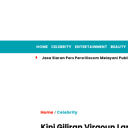
HOME
CELEBRITY
ENTERTAINMENT
BEAUTY
Jasa Siaran Pers Persriliscom Melayani Publ
Home
Celebrity
/
Kini Giliran Virgoun Lap