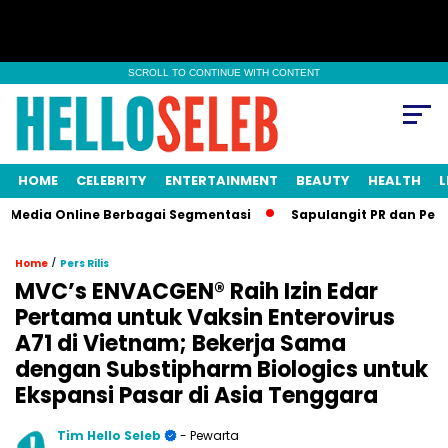
SCROLL TO CONTINUE WITH CONTENT
HOME
CELEBRITY
ENTERTAINMENT
BEAUTY
HEALTH
L
dia Online Berbagai Segmentasi
Sapulangit PR dan Persrilis.
/
Home
Pers Rilis
MVC’s ENVACGEN® Raih Izin Edar
Pertama untuk Vaksin Enterovirus
A71 di Vietnam; Bekerja Sama
dengan Substipharm Biologics untuk
Ekspansi Pasar di Asia Tenggara
Tim Hello Seleb
- Pewarta