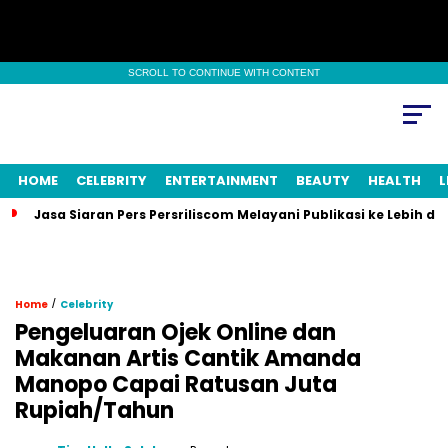
SCROLL TO CONTINUE WITH CONTENT
HOME
CELEBRITY
ENTERTAINMENT
BEAUTY
HEALTH
L
Jasa Siaran Pers Persriliscom Melayani Publikasi ke Lebih d
/
Home
Celebrity
Pengeluaran Ojek Online dan
Makanan Artis Cantik Amanda
Manopo Capai Ratusan Juta
Rupiah/Tahun