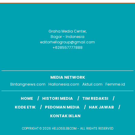
Graha Media Center,
Bogor - Indonesia
editorhellogroup@gmail.com
+628557777888
MEDIA NETWORK
Bintangnews.com
Hallonesia.com
Aktuil.com
Femme.id
HOME
HISTORI MEDIA
TIM REDAKSI
KODE ETIK
PEDOMAN MEDIA
HAK JAWAB
KONTAK IKLAN
COPYRIGHT © 2026 HELLOSELEB.COM - ALL RIGHTS RESERVED