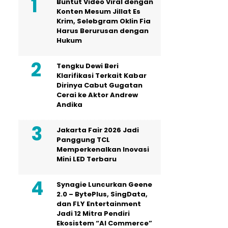
Buntut Video Viral dengan
Konten Mesum Jillat Es
Krim, Selebgram Oklin Fia
Harus Berurusan dengan
Hukum
Tengku Dewi Beri
Klarifikasi Terkait Kabar
Dirinya Cabut Gugatan
Cerai ke Aktor Andrew
Andika
Jakarta Fair 2026 Jadi
Panggung TCL
Memperkenalkan Inovasi
Mini LED Terbaru
Synagie Luncurkan Geene
2.0 – BytePlus, SingData,
dan FLY Entertainment
Jadi 12 Mitra Pendiri
Ekosistem “AI Commerce”