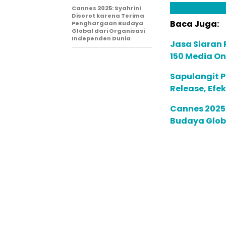
Cannes 2025: Syahrini
Disorot karena Terima
Baca Juga:
Penghargaan Budaya
Global dari Organisasi
Independen Dunia
Jasa Siaran P
150 Media On
Sapulangit P
Release, Efe
Cannes 2025:
Budaya Globa