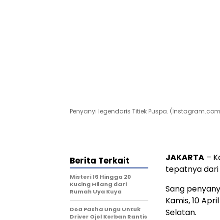
Penyanyi legendaris Titiek Puspa. (Instagram.com
JAKARTA
– K
Berita Terkait
tepatnya dari 
Misteri 16 Hingga 20
Kucing Hilang dari
Sang penyanyi
Rumah Uya Kuya
Kamis, 10 Apri
Doa Pasha Ungu Untuk
Selatan.
Driver Ojol Korban Rantis