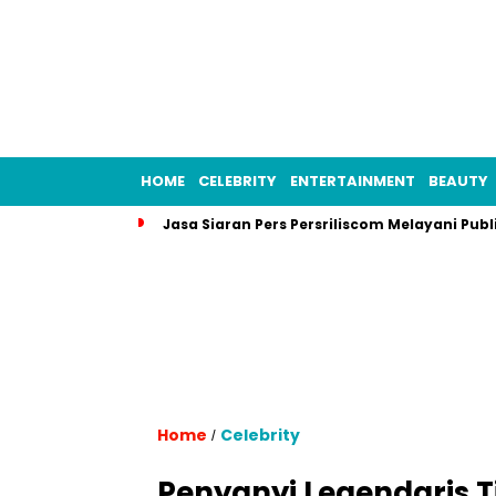
HOME
CELEBRITY
ENTERTAINMENT
BEAUTY
Jasa Siaran Pers Persriliscom Melayani Publ
Home
Celebrity
/
Penyanyi Legendaris Ti