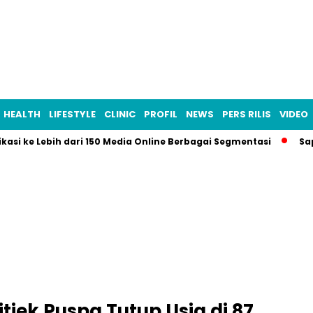
HEALTH
LIFESTYLE
CLINIC
PROFIL
NEWS
PERS RILIS
VIDEO
ikasi ke Lebih dari 150 Media Online Berbagai Segmentasi
Sa
tiek Puspa Tutup Usia di 87