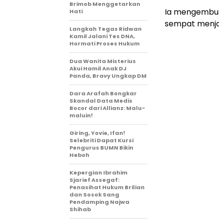
Brimob Menggetarkan
Ia mengembusk
Hati
sempat menjal
Langkah Tegas Ridwan
Kamil Jalani Tes DNA,
Hormati Proses Hukum
Dua Wanita Misterius
Akui Hamil Anak DJ
Panda, Bravy Ungkap DM
Dara Arafah Bongkar
Skandal Data Medis
Bocor dari Allianz: Malu-
maluin!
Giring, Yovie, Ifan!
Selebriti Dapat Kursi
Pengurus BUMN Bikin
Heboh
Kepergian Ibrahim
Sjarief Assegaf:
Penasihat Hukum Brilian
dan Sosok Sang
Pendamping Najwa
Shihab