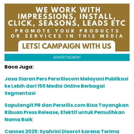
ADVERTISEMENT
Baca Juga:
Jasa Siaran Pers Persriliscom Melayani Publikasi
ke Lebih dari 150 Media Online Berbagai
Segmentasi
Sapulangit PR dan Persrilis.com Bisa Tayangkan
Ribuan Press Release, Efektif untuk Pemulihkan
Nama Baik
Cannes 2025: Syahrini Disorot karena Terima