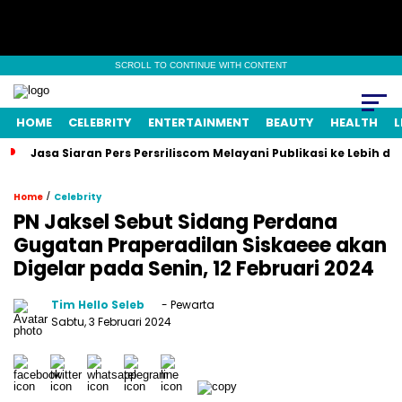
SCROLL TO CONTINUE WITH CONTENT
HOME
CELEBRITY
ENTERTAINMENT
BEAUTY
HEALTH
L
Jasa Siaran Pers Persriliscom Melayani Publikasi ke Lebih d
/
Home
Celebrity
PN Jaksel Sebut Sidang Perdana
Gugatan Praperadilan Siskaeee akan
Digelar pada Senin, 12 Februari 2024
Tim Hello Seleb
- Pewarta
Sabtu, 3 Februari 2024