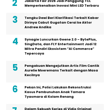
Jakarta Fair 2026 Jadi Panggung TCL
Memperkenalkan Inovasi Mini LED Terbaru
Tengku Dewi Beri Klarifikasi Terkait Kabar
Dirinya Cabut Gugatan Cerai ke Aktor
Andrew Andika
Synagie Luncurkan Geene 2.0 – BytePlus,
SingData, dan FLY Entertainment Jadi 12
Mitra Pendiri Ekosistem “AI Commerce”
Tepercaya
Pengakuan Mengejutkan Artis Film Cantik
Aurelie Moeremans Terkait dengan Masa
Kecilnya
Pekan Ini, Polisi Lakukan Rekonstruksi
Kasus Pembunuhan Anak Tamara
Tyasmara di Kolam Renang
Dalam Sebuah Series di Vidio Original