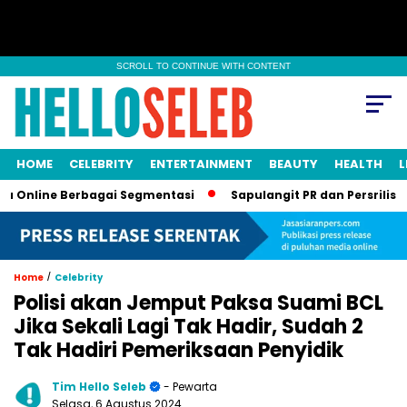
SCROLL TO CONTINUE WITH CONTENT
HOME
CELEBRITY
ENTERTAINMENT
BEAUTY
HEALTH
L
ne Berbagai Segmentasi
Sapulangit PR dan Persrilis.com Bis
/
Home
Celebrity
Polisi akan Jemput Paksa Suami BCL
Jika Sekali Lagi Tak Hadir, Sudah 2
Tak Hadiri Pemeriksaan Penyidik
Tim Hello Seleb
- Pewarta
Selasa, 6 Agustus 2024