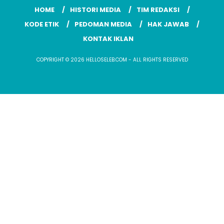
HOME
HISTORI MEDIA
TIM REDAKSI
KODE ETIK
PEDOMAN MEDIA
HAK JAWAB
KONTAK IKLAN
COPYRIGHT © 2026 HELLOSELEB.COM - ALL RIGHTS RESERVED