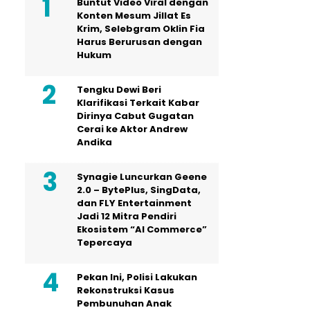
Buntut Video Viral dengan
Konten Mesum Jillat Es
Krim, Selebgram Oklin Fia
Harus Berurusan dengan
Hukum
Tengku Dewi Beri
Klarifikasi Terkait Kabar
Dirinya Cabut Gugatan
Cerai ke Aktor Andrew
Andika
Synagie Luncurkan Geene
2.0 – BytePlus, SingData,
dan FLY Entertainment
Jadi 12 Mitra Pendiri
Ekosistem “AI Commerce”
Tepercaya
Pekan Ini, Polisi Lakukan
Rekonstruksi Kasus
Pembunuhan Anak