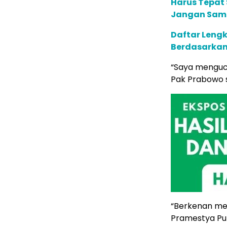
Harus Tepat
Jangan Samp
Daftar Leng
Berdasarkan
“Saya menguca
Pak Prabowo s
“Berkenan men
Pramestya Put