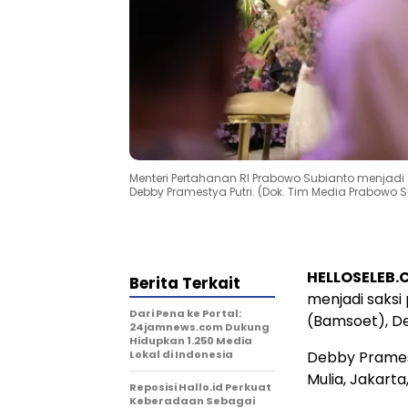
Menteri Pertahanan RI Prabowo Subianto menjadi
Debby Pramestya Putri. (Dok. Tim Media Prabowo 
HELLOSELEB
Berita Terkait
menjadi saksi
Dari Pena ke Portal:
(Bamsoet), De
24jamnews.com Dukung
Hidupkan 1.250 Media
Lokal di Indonesia
Debby Pramest
Mulia, Jakarta,
Reposisi Hallo.id Perkuat
Keberadaan Sebagai