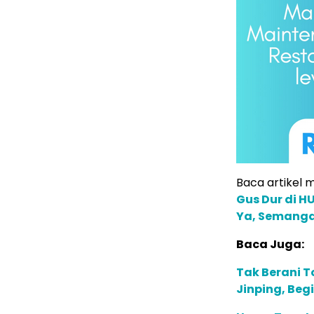
Baca artikel me
Gus Dur di H
Ya, Semanga
Baca Juga:
Tak Berani T
Jinping, Beg