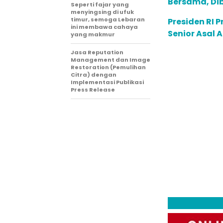
Bersama, Di
Seperti fajar yang
menyingsing di ufuk
timur, semoga Lebaran
Presiden RI
ini membawa cahaya
Senior Asal 
yang makmur
Jasa Reputation
Management dan Image
Restoration (Pemulihan
Citra) dengan
Implementasi Publikasi
Press Release