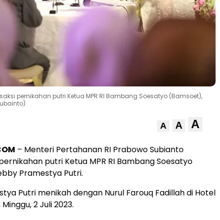
 saksi pernikahan putri Ketua MPR RI Bambang Soesatyo (Bamsoet),
Subainto)
A
A
A
.COM
– Menteri Pertahanan RI Prabowo Subianto
 pernikahan putri Ketua MPR RI Bambang Soesatyo
bby Pramestya Putri.
ya Putri menikah dengan Nurul Farouq Fadillah di Hotel
 Minggu, 2 Juli 2023.