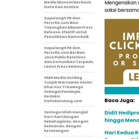
Mengenakan se
Media Ekonomi Berbasis
Data Dan Analisis
saksi bersama 
Sapulangit PR dan
Persrilis.com Bisa
Tayangkan Ribuan Press
Release, Efektif untuk
Pemulihkan Nama Baik
Sapulangit PR dan
Persrilis.com Berikan
Jasa Public Relations
dan Komunikasi Terpadu
Lewat Press Release
HMN Media Holding
Tunjuk Wartawan Senior
Dharono Trisawego
Sebagai Pemimpin
Redaksi
Baca Juga:
Hallobandung.com
Didit Hedipr
Semoga Allah mengisi
hari-hari dengan
hingga Mena
kebahagiaan, dengan
keimanan, dengan
ketenangan
Hari Kedua R