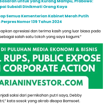
 Sasaran untuk yang Kurang Mampu, Prabowo:
ai Subsidi Dinikmati Orang Kaya
kap Semua Kementerian Kabinet Merah Putih
 Perpres Nomor 139 Tahun 2024
pkan apresiasi dan terima kasih yang luar biasa pada
ebagai salah satu tokoh yang saya kagumi.”
jadi saksi dari pernikahan putri saya, Debby
ri,” kata sosok yang akrab disapa Bamsoet.