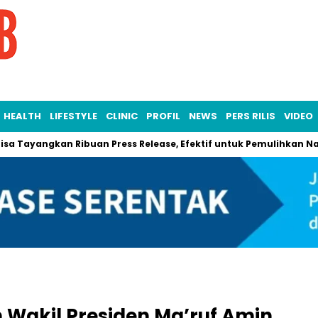
HEALTH
LIFESTYLE
CLINIC
PROFIL
NEWS
PERS RILIS
VIDEO
ngkan Ribuan Press Release, Efektif untuk Pemulihkan Nama Baik
 Wakil Presiden Ma’ruf Amin