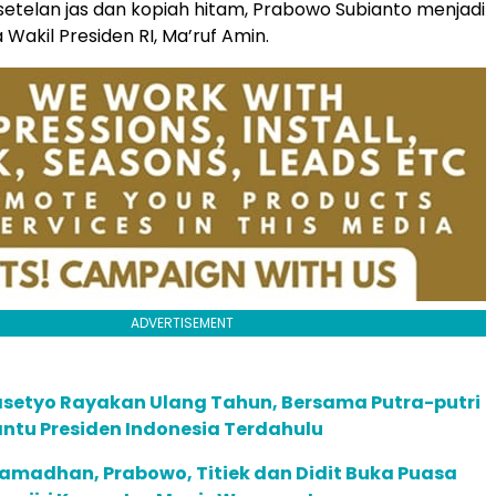
telan jas dan kopiah hitam, Prabowo Subianto menjadi
Wakil Presiden RI, Ma’ruf Amin.
ADVERTISEMENT
asetyo Rayakan Ulang Tahun, Bersama Putra-putri
ntu Presiden Indonesia Terdahulu
amadhan, Prabowo, Titiek dan Didit Buka Puasa