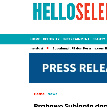
HOME
CELEBRITY
ENTERTAINMENT
BEAUTY
rbagai Segmentasi
Sapulangit PR dan Persrilis.com Bisa Taya
Home
News
/
Prabowo Subianto dan