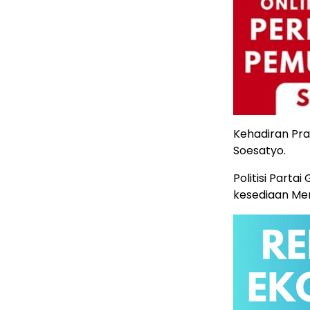
Kehadiran Pr
Soesatyo.
Politisi Parta
kesediaan Men