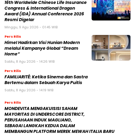
BERITA POPULER
Tengku Dewi Beri Klarifikasi Terkait Kabar
Dirinya Cabut Gugatan Cerai ke Aktor
Andrew Andika
Buntut Video Viral dengan Konten Mesum
Jillat Es Krim, Selebgram Oklin Fia Harus
Berurusan dengan Hukum
Synagie Luncurkan Geene 2.0 – BytePlus,
SingData, dan FLY Entertainment Jadi 12
Mitra Pendiri Ekosistem “AI Commerce”
Tepercaya
Pekan Ini, Polisi Lakukan Rekonstruksi
Kasus Pembunuhan Anak Tamara
Tyasmara di Kolam Renang