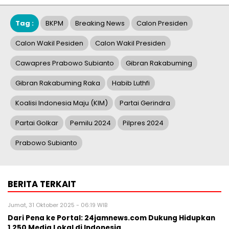
Sapulangit PR dan Persrilis.com Berikan Jasa Public
Relations dan Komunikasi Terpadu Lewat Press Release
Sabtu, 12 April 2025 - 09:57 WIB
HMN Media Holding Tunjuk Wartawan Senior Dharono
Trisawego Sebagai Pemimpin Redaksi
Hallobandung.com
BERITA TERBARU
Pers Rilis
16th Worldwide Chinese Life Insurance
Congress & International Dragon
Award (IDA) Annual Conference 2026
Resmi Digelar
Minggu, 9 Agu 2026 - 01:45 WIB
Pers Rilis
Himel Hadirkan Visi Hunian Modern
melalui Kampanye Global “Dream
Home”