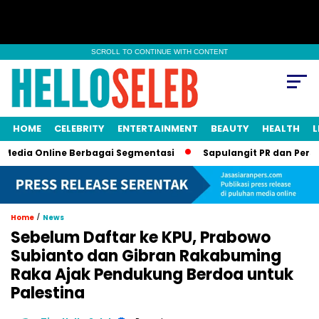
SCROLL TO CONTINUE WITH CONTENT
HOME
CELEBRITY
ENTERTAINMENT
BEAUTY
HEALTH
L
ia Online Berbagai Segmentasi
Sapulangit PR dan Persrilis.c
/
Home
News
Sebelum Daftar ke KPU, Prabowo
Subianto dan Gibran Rakabuming
Raka Ajak Pendukung Berdoa untuk
Palestina