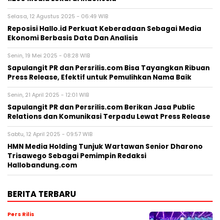
Sabtu, 8 Agu 2026 - 14:26 WIB
Pers Rilis
FAMILIARITÉ: Ketika Sinema dan Sastra
Bertemu dalam Sebuah Karya Puitis
Sabtu, 8 Agu 2026 - 14:19 WIB
Pers Rilis
MONDEVITA MENGAKUISISI SAHAM
MAYORITAS DI UNDERSCORE DISTRICT,
PERUSAHAAN INDUK MAGLIANO,
SEBAGAI LANGKAH KEDUA DALAM
MEMBANGUN PLATFORM MEREK MEWAH ITALIA BARU
Jumat, 7 Agu 2026 - 09:32 WIB
Pers Rilis
HIKSEMI Tampilkan Solusi
Penyimpanan Data untuk Seluruh
Skenario di Ajang DTI Indonesia 2026,
Dukung Pengembangan AI di Asia
Tenggara
Jumat, 7 Agu 2026 - 04:14 WIB