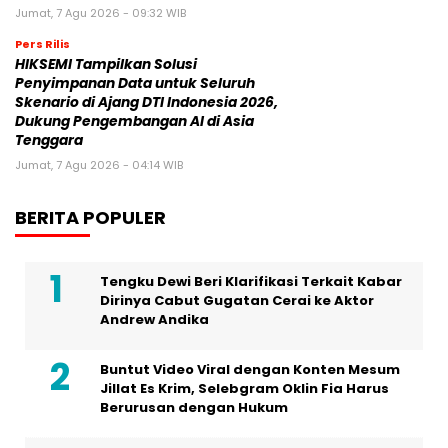
Dalam Sebuah Series di Vidio Original
dengan Judul ‘Gelas Kaca’, Artis Aura
Kasih Berakting Kembali
Kennametal Hadirkan Pengalaman Next
Level Shop Di IMTS 2026
Huawei Luncurkan Strategi “Grid-
Forming” Terbaru untuk Mendukung
Sistem Kelistrikan Masa Depan di Ajang
The Smarter E 2026
CGTN: Tiongkok Berkomitmen Jadikan AI
sebagai Penggerak Kemakmuran
Bersama di Tengah Melebarnya
Kesenjangan AI Global
Weichai Group: 40 Tahun Berkarya di
Vietnam, Bekerja sama Membangun Masa
Depan yang Lebih Hijau dan Cerdas