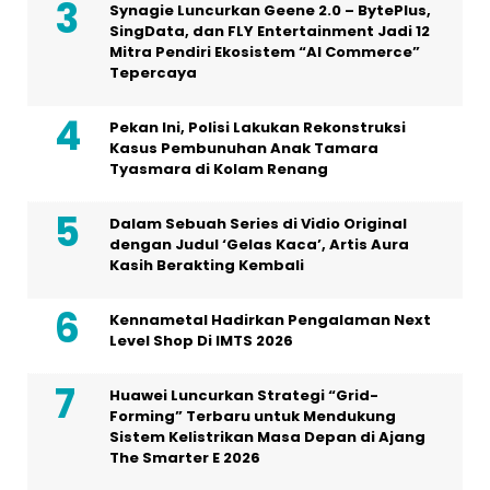
Menuju Era Jaringan 2030: WBBA
Luncurkan AI-Net, Sertifikasi Komunikasi
Data Berstandar Global
Graha Media Center,
Bogor - Indonesia
editorhellogroup@gmail.com
+628557777888
MEDIA NETWORK
Bintangnews.com
Hallonesia.com
Aktuil.com
Femme.id
HOME
HISTORI MEDIA
TIM REDAKSI
KODE ETIK
PEDOMAN MEDIA
HAK JAWAB