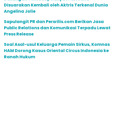
Fungus Is A Parasite, And It Dies From A
Drop Of Plain...