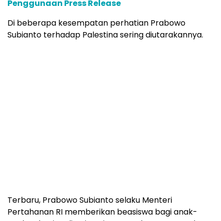
Beasiswa ini adalah bentuk konkret keberpihakan
Indonesia kepada rakyat Palestina sebagai bantuan
untuk mempersiapkan masa depan bangsa
Palestina.***
Rilisbisnis.com
mendukung program publikasi press
release di media khusus ekonomi & bisnis untuk
memulihankan citra yang kurang baik ataupun untuk
meningkatan reputasi para pebisnis/entrepreneur,
korporasi, institusi ataupun merek/brand produk.
Baca Juga:
Dukungan Terhadap Rakyat Palestina
Disuarakan Kembali oleh Aktris Terkenal Dunia
Angelina Jolie