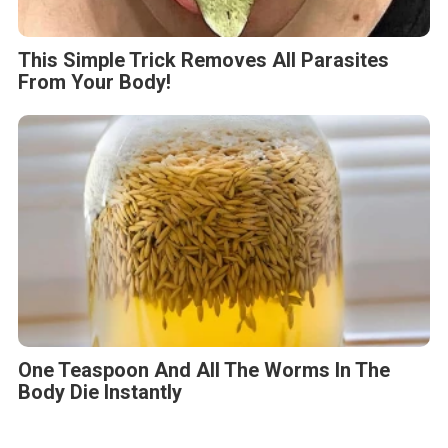
Koalisi Indonesia Maju (KIM)
Partai Gerindra
Partai Golkar
Pemilu 2024
Pilpres 2024
Prabowo Subianto
BERITA TERKAIT
Jumat, 31 Oktober 2025 - 06:19 WIB
Dari Pena ke Portal: 24jamnews.com Dukung Hidupkan
1.250 Media Lokal di Indonesia
Selasa, 12 Agustus 2025 - 06:49 WIB
Reposisi Hallo.id Perkuat Keberadaan Sebagai Media
Ekonomi Berbasis Data Dan Analisis
Senin, 19 Mei 2025 - 08:28 WIB
Sapulangit PR dan Persrilis.com Bisa Tayangkan Ribuan
Press Release, Efektif untuk Pemulihkan Nama Baik
Senin, 21 April 2025 - 12:01 WIB