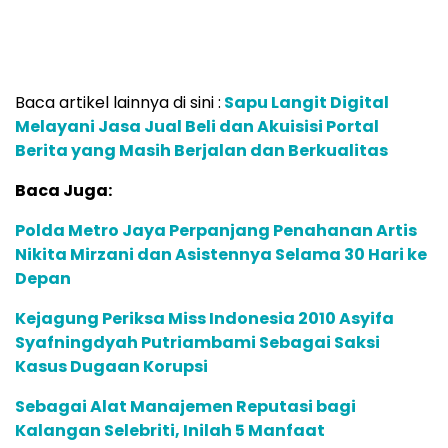
Sebagai Alat Manajemen Reputasi bagi
Kalangan Selebriti, Inilah 5 Manfaat
Penggunaan Press Release
Di beberapa kesempatan perhatian Prabowo
Subianto terhadap Palestina sering diutarakannya.
Terbaru, Prabowo Subianto selaku Menteri
Pertahanan RI memberikan beasiswa bagi anak-
anak Palestina di Universitas Pertahanan RI untuk
belajar ilmu kedokteran, farmasi, matematika, fisika,
biologi, informatika, dan teknik.