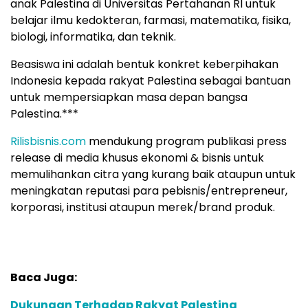
Sapulangit PR dan Persrilis.com Berikan Jasa
Public Relations dan Komunikasi Terpadu Lewat
Press Release
Soal Asal-usul Keluarga Pemain Sirkus, Komnas
HAM Dorong Kasus Oriental Circus Indonesia ke
Ranah Hukum