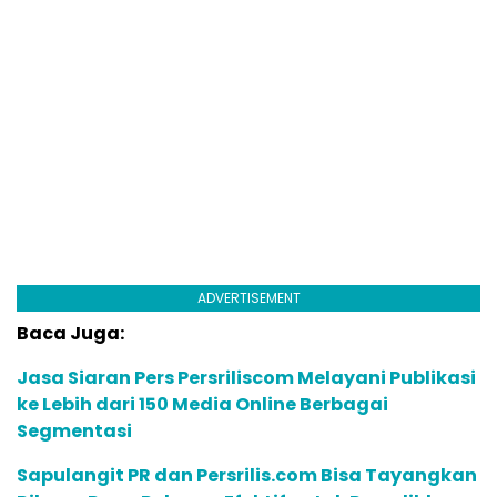
ADVERTISEMENT
Baca Juga:
Jasa Siaran Pers Persriliscom Melayani Publikasi
ke Lebih dari 150 Media Online Berbagai
Segmentasi
Sapulangit PR dan Persrilis.com Bisa Tayangkan
Ribuan Press Release, Efektif untuk Pemulihkan
Nama Baik
Cannes 2025: Syahrini Disorot karena Terima
Penghargaan Budaya Global dari Organisasi
Independen Dunia