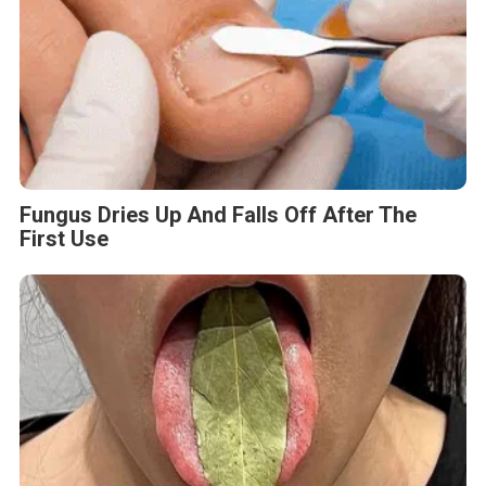
One Teaspoon And All The Worms In The
Body Die Instantly
Tag :
BKPM
Breaking News
Calon Presiden
Calon Wakil Pesiden
Calon Wakil Presiden
Cawapres Prabowo Subianto
Gibran Rakabuming
Gibran Rakabuming Raka
Habib Luthfi