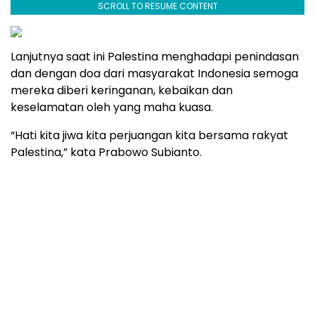
mereka diberi keringanan, kebaikan dan
keselamatan oleh yang maha kuasa.
“Hati kita jiwa kita perjuangan kita bersama rakyat
Palestina,” kata Prabowo Subianto.
Baca artikel lainnya di sini :
Sapu Langit Digital
Melayani Jasa Jual Beli dan Akuisisi Portal
Berita yang Masih Berjalan dan Berkualitas
Baca Juga:
Polda Metro Jaya Perpanjang Penahanan Artis
Nikita Mirzani dan Asistennya Selama 30 Hari ke
Depan
Kejagung Periksa Miss Indonesia 2010 Asyifa
Syafningdyah Putriambami Sebagai Saksi
Kasus Dugaan Korupsi