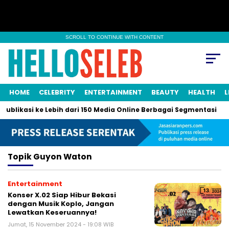
SCROLL TO CONTINUE WITH CONTENT
HOME
CELEBRITY
ENTERTAINMENT
BEAUTY
HEALTH
L
Publikasi ke Lebih dari 150 Media Online Berbagai Segmentasi
Topik
Guyon Waton
Entertainment
Konser X.02 Siap Hibur Bekasi
dengan Musik Koplo, Jangan
Lewatkan Keseruannya!
Jumat, 15 November 2024 - 19:08 WIB