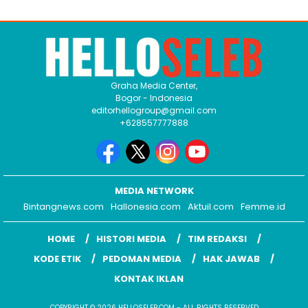
Graha Media Center,
Bogor - Indonesia
editorhellogroup@gmail.com
+628557777888
MEDIA NETWORK
Bintangnews.com
Hallonesia.com
Aktuil.com
Femme.id
HOME
HISTORI MEDIA
TIM REDAKSI
KODE ETIK
PEDOMAN MEDIA
HAK JAWAB
KONTAK IKLAN
COPYRIGHT © 2026 HELLOSELEB.COM - ALL RIGHTS RESERVED