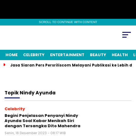
SCROLL TO CONTINUE WITH CONTENT
HOME
CELEBRITY
ENTERTAINMENT
BEAUTY
HEALTH
L
Jasa Siaran Pers Persriliscom Melayani Publikasi ke Lebih d
Topik
Nindy Ayunda
Celebrity
Begini Penjelasan Penyanyi Nindy
Ayunda Soal Kabar Menikah Siri
dengan Tersangka Dito Mahendra
Senin, 18 Desember 2023 - 08:17 WIB