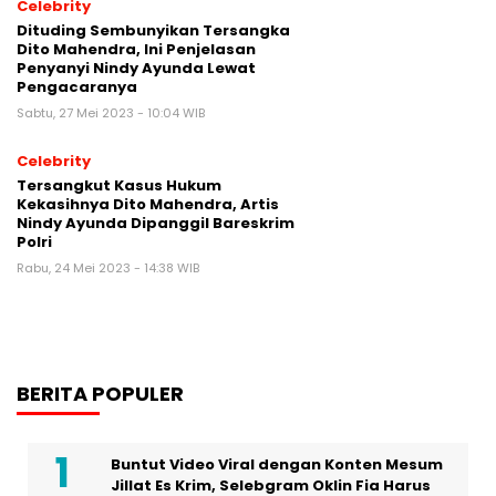
Celebrity
Dituding Sembunyikan Tersangka
Dito Mahendra, Ini Penjelasan
Penyanyi Nindy Ayunda Lewat
Pengacaranya
Sabtu, 27 Mei 2023 - 10:04 WIB
Celebrity
Tersangkut Kasus Hukum
Kekasihnya Dito Mahendra, Artis
Nindy Ayunda Dipanggil Bareskrim
Polri
Rabu, 24 Mei 2023 - 14:38 WIB
BERITA POPULER
Buntut Video Viral dengan Konten Mesum
Jillat Es Krim, Selebgram Oklin Fia Harus