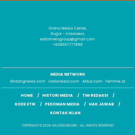
Graha Media Center,
Bogor - Indonesia
editorhellogroup@gmail.com
+628557777888
MEDIA NETWORK
Bintangnews.com
Hallonesia.com
Aktuil.com
Femme.id
HOME
HISTORI MEDIA
TIM REDAKSI
KODE ETIK
PEDOMAN MEDIA
HAK JAWAB
KONTAK IKLAN
COPYRIGHT © 2026 HELLOSELEB.COM - ALL RIGHTS RESERVED