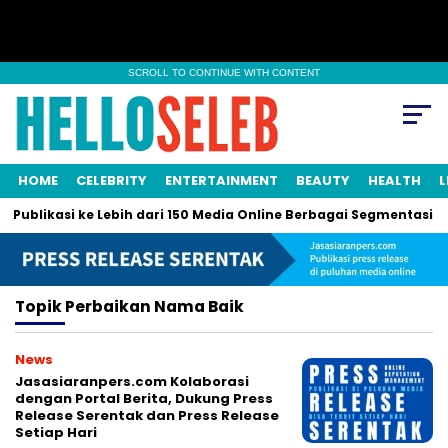
SCROLL TO CONTINUE WITH CONTENT
HOME
CELEBRITY
ENTERTAINMENT
BEAUTY
HEALTH
L
 Publikasi ke Lebih dari 150 Media Online Berbagai Segmentasi
Topik
Perbaikan Nama Baik
News
Jasasiaranpers.com Kolaborasi
dengan Portal Berita, Dukung Press
Release Serentak dan Press Release
Setiap Hari