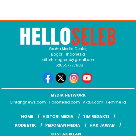
Graha Media Center,
Bogor - Indonesia
editorhellogroup@gmail.com
+628557777888
MEDIA NETWORK
Bintangnews.com
Hallonesia.com
Aktuil.com
Femme.id
HOME
HISTORI MEDIA
TIM REDAKSI
KODE ETIK
PEDOMAN MEDIA
HAK JAWAB
KONTAK IKLAN