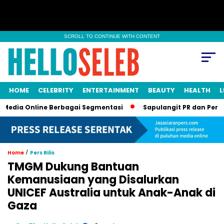
SCROLL TO CONTINUE WITH CONTENT
HOME
CELEBRITY
ENTERTAINMENT
BEAUTY
HEALTH
L
 Online Berbagai Segmentasi
Sapulangit PR dan Persrilis.com
/
Home
Pers Rilis
TMGM Dukung Bantuan
Kemanusiaan yang Disalurkan
UNICEF Australia untuk Anak-Anak di
Gaza