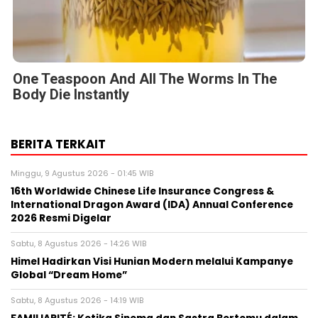
BERITA TERKAIT
Minggu, 9 Agustus 2026 - 01:45 WIB
16th Worldwide Chinese Life Insurance Congress &
International Dragon Award (IDA) Annual Conference
2026 Resmi Digelar
Sabtu, 8 Agustus 2026 - 14:26 WIB
Himel Hadirkan Visi Hunian Modern melalui Kampanye
Global “Dream Home”
Sabtu, 8 Agustus 2026 - 14:19 WIB
FAMILIARITÉ: Ketika Sinema dan Sastra Bertemu dalam
Sebuah Karya Puitis
Jumat, 7 Agustus 2026 - 09:32 WIB
MONDEVITA MENGAKUISISI SAHAM MAYORITAS DI
UNDERSCORE DISTRICT, PERUSAHAAN INDUK MAGLIANO,
SEBAGAI LANGKAH KEDUA DALAM MEMBANGUN
PLATFORM MEREK MEWAH ITALIA BARU