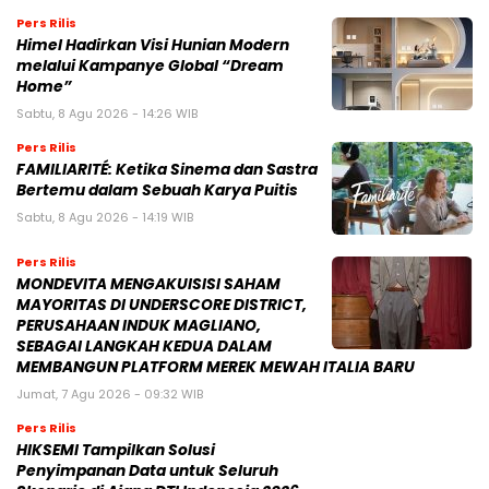
FAMILIARITÉ: Ketika Sinema dan Sastra
Bertemu dalam Sebuah Karya Puitis
Sabtu, 8 Agu 2026 - 14:19 WIB
Pers Rilis
MONDEVITA MENGAKUISISI SAHAM
MAYORITAS DI UNDERSCORE DISTRICT,
PERUSAHAAN INDUK MAGLIANO,
SEBAGAI LANGKAH KEDUA DALAM
MEMBANGUN PLATFORM MEREK MEWAH ITALIA BARU
Jumat, 7 Agu 2026 - 09:32 WIB
Pers Rilis
HIKSEMI Tampilkan Solusi
Penyimpanan Data untuk Seluruh
Skenario di Ajang DTI Indonesia 2026,
Dukung Pengembangan AI di Asia
Tenggara
Jumat, 7 Agu 2026 - 04:14 WIB
BERITA POPULER