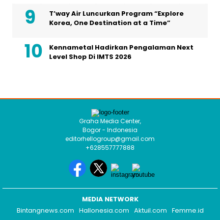
Graha Media Center,
Bogor - Indonesia
editorhellogroup@gmail.com
+628557777888
MEDIA NETWORK
Bintangnews.com
Hallonesia.com
Aktuil.com
Femme.id
HOME
HISTORI MEDIA
TIM REDAKSI
KODE ETIK
PEDOMAN MEDIA
HAK JAWAB
KONTAK IKLAN
COPYRIGHT © 2026 HELLOSELEB.COM - ALL RIGHTS RESERVED