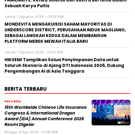
Jumat, 7 Agustus 2026 - 04:14 WIB
HIKSEMI Tampilkan Solusi Penyimpanan Data untuk
Seluruh Skenario di Ajang DTI Indonesia 2026, Dukung
Pengembangan AI di Asia Tenggara
BERITA TERBARU
Pers Rilis
16th Worldwide Chinese Life Insurance
Congress & International Dragon
Award (IDA) Annual Conference 2026
Resmi Digelar
Minggu, 9 Agu 2026 - 01:45 WIB
Pers Rilis
Himel Hadirkan Visi Hunian Modern
melalui Kampanye Global “Dream
Home”
Sabtu, 8 Agu 2026 - 14:26 WIB
Pers Rilis