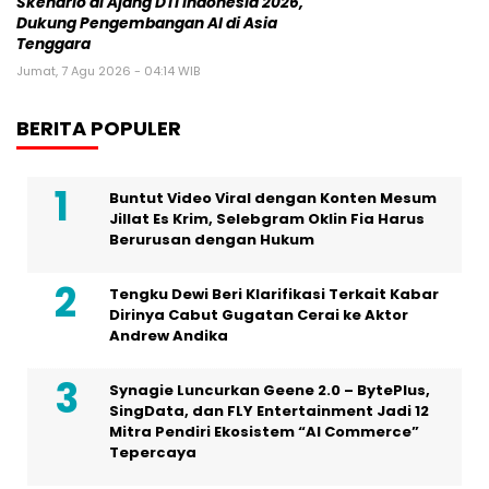
Buntut Video Viral dengan Konten Mesum
Jillat Es Krim, Selebgram Oklin Fia Harus
Berurusan dengan Hukum
Tengku Dewi Beri Klarifikasi Terkait Kabar
Dirinya Cabut Gugatan Cerai ke Aktor
Andrew Andika
Synagie Luncurkan Geene 2.0 – BytePlus,
SingData, dan FLY Entertainment Jadi 12
Mitra Pendiri Ekosistem “AI Commerce”
Tepercaya
Pekan Ini, Polisi Lakukan Rekonstruksi
Kasus Pembunuhan Anak Tamara
Tyasmara di Kolam Renang
Dalam Sebuah Series di Vidio Original
dengan Judul ‘Gelas Kaca’, Artis Aura