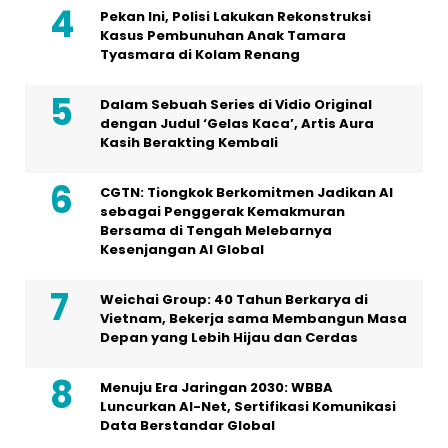
Kasih Berakting Kembali
CGTN: Tiongkok Berkomitmen Jadikan AI
sebagai Penggerak Kemakmuran
Bersama di Tengah Melebarnya
Kesenjangan AI Global
Weichai Group: 40 Tahun Berkarya di
Vietnam, Bekerja sama Membangun Masa
Depan yang Lebih Hijau dan Cerdas
Menuju Era Jaringan 2030: WBBA
Luncurkan AI-Net, Sertifikasi Komunikasi
Data Berstandar Global
T’way Air Luncurkan Program “Explore
Korea, One Destination at a Time”
Kennametal Hadirkan Pengalaman Next
Level Shop Di IMTS 2026