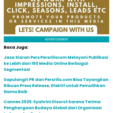
ADVERTISEMENT
Baca Juga:
Jasa Siaran Pers Persriliscom Melayani Publikasi
ke Lebih dari 150 Media Online Berbagai
Segmentasi
Sapulangit PR dan Persrilis.com Bisa Tayangkan
Ribuan Press Release, Efektif untuk Pemulihkan
Nama Baik
Cannes 2025: Syahrini Disorot karena Terima
Penghargaan Budaya Global dari Organisasi