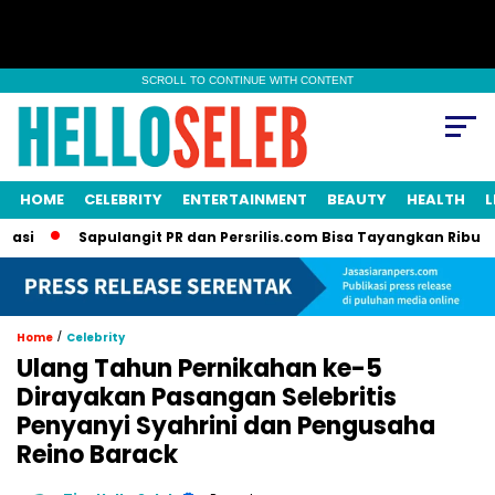
SCROLL TO CONTINUE WITH CONTENT
HOME
CELEBRITY
ENTERTAINMENT
BEAUTY
HEALTH
L
Sapulangit PR dan Persrilis.com Bisa Tayangkan Ribuan Press Re
/
Home
Celebrity
Ulang Tahun Pernikahan ke-5
Dirayakan Pasangan Selebritis
Penyanyi Syahrini dan Pengusaha
Reino Barack