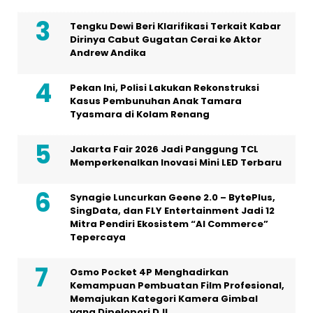
Tengku Dewi Beri Klarifikasi Terkait Kabar
Dirinya Cabut Gugatan Cerai ke Aktor
Andrew Andika
Pekan Ini, Polisi Lakukan Rekonstruksi
Kasus Pembunuhan Anak Tamara
Tyasmara di Kolam Renang
Jakarta Fair 2026 Jadi Panggung TCL
Memperkenalkan Inovasi Mini LED Terbaru
Synagie Luncurkan Geene 2.0 – BytePlus,
SingData, dan FLY Entertainment Jadi 12
Mitra Pendiri Ekosistem “AI Commerce”
Tepercaya
Osmo Pocket 4P Menghadirkan
Kemampuan Pembuatan Film Profesional,
Memajukan Kategori Kamera Gimbal
yang Dipelopori DJI