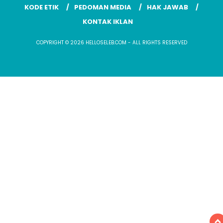
KODE ETIK
PEDOMAN MEDIA
HAK JAWAB
KONTAK IKLAN
COPYRIGHT © 2026 HELLOSELEB.COM - ALL RIGHTS RESERVED