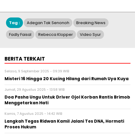
Tag :
Adegan Tak Senonoh
Breaking News
Fadly Faisal
Rebecca Klopper
Video Syur
BERITA TERKAIT
Selasa, 9 September 2025 - 09:39 WIB
Misteri 16 Hingga 20 Kucing Hilang dari Rumah Uya Kuya
Jumat, 29 Agustus 2025 - 13:58 WIB
Doa Pasha Ungu Untuk Driver Ojol Korban Rantis Brimob
Menggetarkan Hati
Kamis, 7 Agustus 2025 - 14:42 WIB
Langkah Tegas Ridwan Kamil Jalani Tes DNA, Hormati
Proses Hukum