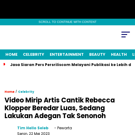
SCROLL TO CONTINUE WITH CONTENT
HOME
CELEBRITY
ENTERTAINMENT
BEAUTY
HEALTH
L
Jasa Siaran Pers Persriliscom Melayani Publikasi ke Lebih d
/
Home
Celebrity
Video Mirip Artis Cantik Rebecca
Klopper Beredar Luas, Sedang
Lakukan Adegan Tak Senonoh
Tim Hello Seleb
- Pewarta
Senin, 22 Mei 2023