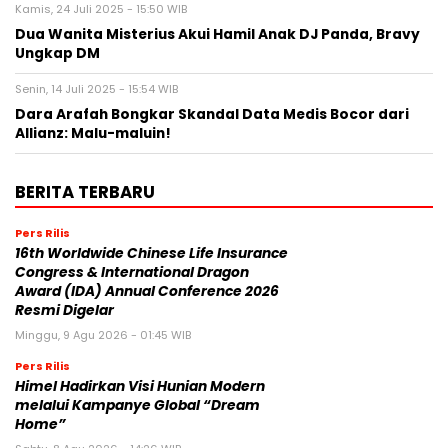
Kamis, 24 Juli 2025 - 15:50 WIB
Dua Wanita Misterius Akui Hamil Anak DJ Panda, Bravy
Ungkap DM
Senin, 14 Juli 2025 - 15:54 WIB
Dara Arafah Bongkar Skandal Data Medis Bocor dari
Allianz: Malu-maluin!
BERITA TERBARU
Pers Rilis
16th Worldwide Chinese Life Insurance
Congress & International Dragon
Award (IDA) Annual Conference 2026
Resmi Digelar
Minggu, 9 Agu 2026 - 01:45 WIB
Pers Rilis
Himel Hadirkan Visi Hunian Modern
melalui Kampanye Global “Dream
Home”