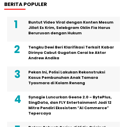
BERITA POPULER
Buntut Video Viral dengan Konten Mesum
Jillat Es Krim, Selebgram Oklin Fia Harus
Berurusan dengan Hukum
Tengku Dewi Beri Klarifikasi Terkait Kabar
Dirinya Cabut Gugatan Cerai ke Aktor
Andrew Andika
Pekan Ini, Polisi Lakukan Rekonstruksi
Kasus Pembunuhan Anak Tamara
Tyasmara di Kolam Renang
Synagie Luncurkan Geene 2.0 – BytePlus,
SingData, dan FLY Entertainment Jadi 12
Mitra Pendiri Ekosistem “AI Commerce”
Tepercaya