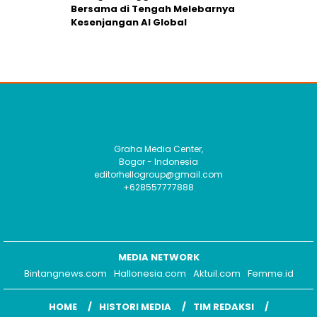
Bersama di Tengah Melebarnya
Kesenjangan AI Global
Graha Media Center,
Bogor - Indonesia
editorhellogroup@gmail.com
+628557777888
MEDIA NETWORK
Bintangnews.com
Hallonesia.com
Aktuil.com
Femme.id
HOME
HISTORI MEDIA
TIM REDAKSI