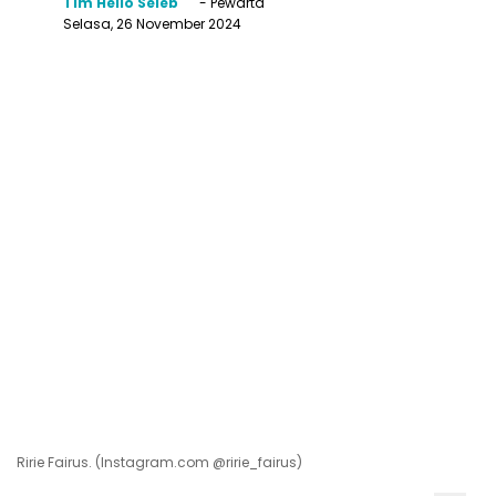
Tim Hello Seleb
- Pewarta
Selasa, 26 November 2024
Ririe Fairus. (Instagram.com @ririe_fairus)