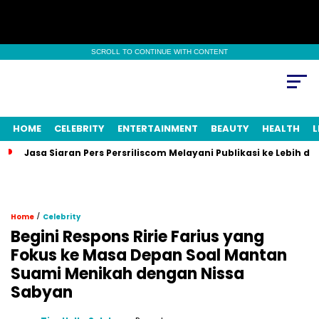
SCROLL TO CONTINUE WITH CONTENT
HOME
CELEBRITY
ENTERTAINMENT
BEAUTY
HEALTH
L
Jasa Siaran Pers Persriliscom Melayani Publikasi ke Lebih d
/
Home
Celebrity
Begini Respons Ririe Farius yang
Fokus ke Masa Depan Soal Mantan
Suami Menikah dengan Nissa
Sabyan