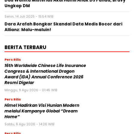
Dua Wanita Misterius Akui Hamil Anak DJ Panda, Bravy
Ungkap DM
Senin, 14 Juli 2025 - 15:54 WIB
Dara Arafah Bongkar Skandal Data Medis Bocor dari
Allianz: Malu-maluin!
BERITA TERBARU
Pers Rilis
16th Worldwide Chinese Life Insurance
Congress & International Dragon
Award (IDA) Annual Conference 2026
Resmi Digelar
Minggu, 9 Agu 2026 - 01:45 WIB
Pers Rilis
Himel Hadirkan Visi Hunian Modern
melalui Kampanye Global “Dream
Home”
Sabtu, 8 Agu 2026 - 14:26 WIB
Pers Rilis