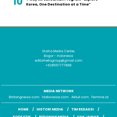
Korea, One Destination at a Time”
Graha Media Center,
Bogor - Indonesia
editorhellogroup@gmail.com
+628557777888
MEDIA NETWORK
Bintangnews.com
Hallonesia.com
Aktuil.com
Femme.id
HOME
HISTORI MEDIA
TIM REDAKSI
KODE ETIK
PEDOMAN MEDIA
HAK JAWAB