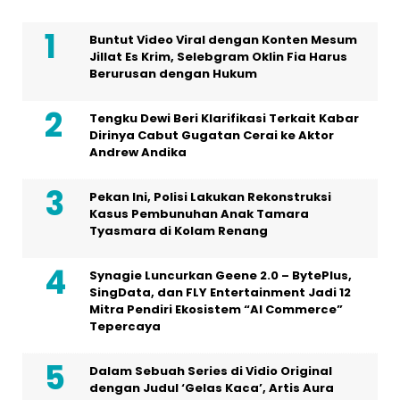
Buntut Video Viral dengan Konten Mesum
Jillat Es Krim, Selebgram Oklin Fia Harus
Berurusan dengan Hukum
Tengku Dewi Beri Klarifikasi Terkait Kabar
Dirinya Cabut Gugatan Cerai ke Aktor
Andrew Andika
Pekan Ini, Polisi Lakukan Rekonstruksi
Kasus Pembunuhan Anak Tamara
Tyasmara di Kolam Renang
Synagie Luncurkan Geene 2.0 – BytePlus,
SingData, dan FLY Entertainment Jadi 12
Mitra Pendiri Ekosistem “AI Commerce”
Tepercaya
Dalam Sebuah Series di Vidio Original
dengan Judul ‘Gelas Kaca’, Artis Aura