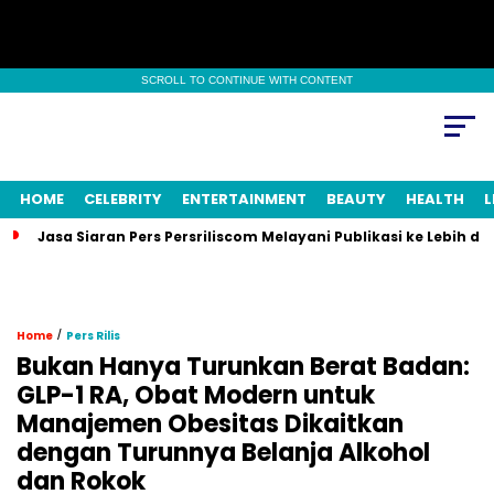
SCROLL TO CONTINUE WITH CONTENT
HOME
CELEBRITY
ENTERTAINMENT
BEAUTY
HEALTH
L
Jasa Siaran Pers Persriliscom Melayani Publikasi ke Lebih d
/
Home
Pers Rilis
Bukan Hanya Turunkan Berat Badan:
GLP-1 RA, Obat Modern untuk
Manajemen Obesitas Dikaitkan
dengan Turunnya Belanja Alkohol
dan Rokok