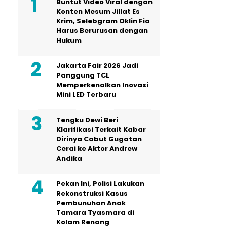
Buntut Video Viral dengan
Konten Mesum Jillat Es
Krim, Selebgram Oklin Fia
Harus Berurusan dengan
Hukum
Jakarta Fair 2026 Jadi
Panggung TCL
Memperkenalkan Inovasi
Mini LED Terbaru
Tengku Dewi Beri
Klarifikasi Terkait Kabar
Dirinya Cabut Gugatan
Cerai ke Aktor Andrew
Andika
Pekan Ini, Polisi Lakukan
Rekonstruksi Kasus
Pembunuhan Anak
Tamara Tyasmara di
Kolam Renang