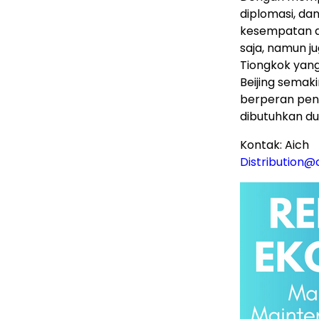
diplomasi, da
kesempatan di
saja, namun j
Tiongkok yang
Beijing semaki
berperan pen
dibutuhkan du
Kontak: Aich
Distribution