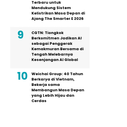
Terbaru untuk
Mendukung Sistem
Kelistrikan Masa Depan di
Ajang The Smarter E 2026
CGTN: Tiongkok
Berkomitmen Jadikan AI
sebagai Penggerak
Kemakmuran Bersama di
Tengah Melebarnya
Kesenjangan AI Global
Weichai Group: 40 Tahun
Berkarya di Vietnam,
Bekerja sama
Membangun Masa Depan
yang Lebih Hijau dan
Cerdas