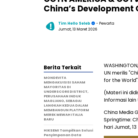
China’s Development O
Tim Hello Seleb
- Pewarta
Jumat, 13 Maret 2026
WASHINGTON
Berita Terkait
UN merilis "C
MONDEVITA
for the World"
MENGAKUISISI SAHAM
MAYORITAS DI
UNDERSCORE DISTRICT,
(Materi ini di
PERUSAHAAN INDUK
Informasi lai
MAGLIANO, SEBAGAI
LANGKAH KEDUA DALAM
MEMBANGUN PLATFORM
China Media 
MEREK MEWAH ITALIA
Springtime: C
BARU
hari Jumat, 13
HIKSEMI Tampilkan Solusi
Penyimpanan Data