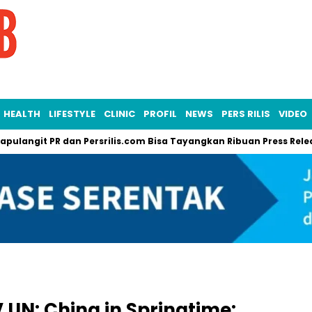
HEALTH
LIFESTYLE
CLINIC
PROFIL
NEWS
PERS RILIS
VIDEO
it PR dan Persrilis.com Bisa Tayangkan Ribuan Press Release, Ef
UN: China in Springtime: