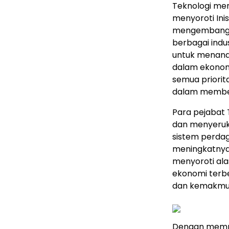
Teknologi men
menyoroti Inis
mengembangka
berbagai indus
untuk menana
dalam ekonom
semua priorit
dalam memben
Para pejabat 
dan menyeruka
sistem perdag
meningkatnya 
menyoroti ala
ekonomi terbe
dan kemakmur
Dengan mempe