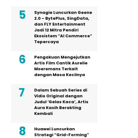
Synagie Luncurkan Geene
2.0 – BytePlus, SingData,
dan FLY Entertainment
Jadi 12 Mitra Pendiri
Ekosistem “AI Commerce”
Tepercaya
Pengakuan Mengejutkan
Artis Film Cantik Aurelie
Moeremans Terkait
dengan Masa Kecilnya
Dalam Sebuah Series di
Vidio Original dengan
Judul ‘Gelas Kaca’, Artis
Aura Kasih Berakting
Kembali
Huawei Luncurkan
Strategi “Grid-Forming”