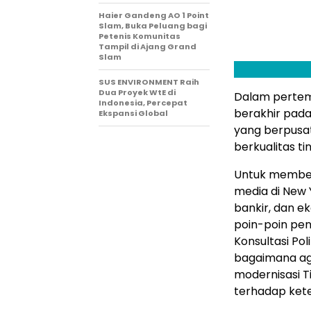
Haier Gandeng AO 1 Point
Slam, Buka Peluang bagi
Petenis Komunitas
Tampil di Ajang Grand
Slam
SUS ENVIRONMENT Raih
Dua Proyek WtE di
Dalam pertemu
Indonesia, Percepat
berakhir pada
Ekspansi Global
yang berpusa
berkualitas t
Untuk membed
media di New 
bankir, dan 
poin-poin pen
Konsultasi Po
bagaimana age
modernisasi T
terhadap ket