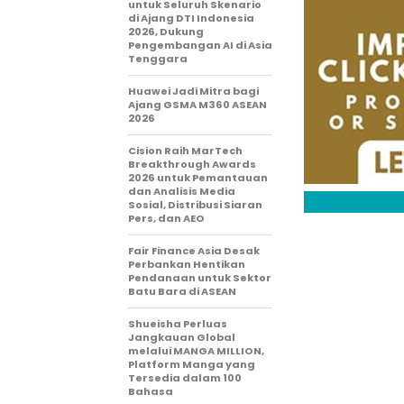
untuk Seluruh Skenario
di Ajang DTI Indonesia
2026, Dukung
Pengembangan AI di Asia
Tenggara
Huawei Jadi Mitra bagi
Ajang GSMA M360 ASEAN
2026
Cision Raih MarTech
Breakthrough Awards
2026 untuk Pemantauan
dan Analisis Media
Sosial, Distribusi Siaran
Pers, dan AEO
Fair Finance Asia Desak
Perbankan Hentikan
Pendanaan untuk Sektor
Batu Bara di ASEAN
Shueisha Perluas
Jangkauan Global
melalui MANGA MILLION,
Platform Manga yang
Tersedia dalam 100
Bahasa