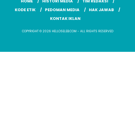
HOME
HISTORI MEDIA
TIM REDAKSI
KODE ETIK
PEDOMAN MEDIA
HAK JAWAB
KONTAK IKLAN
COPYRIGHT © 2026 HELLOSELEB.COM - ALL RIGHTS RESERVED