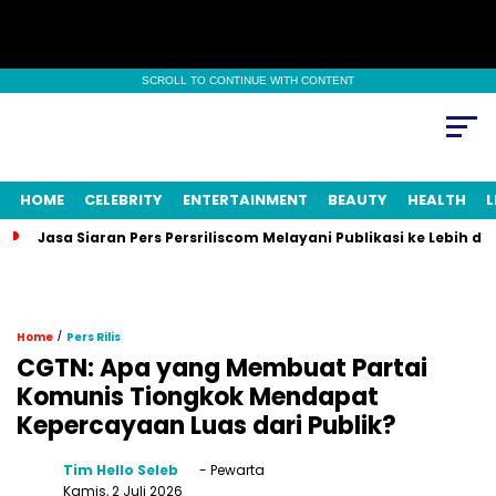
SCROLL TO CONTINUE WITH CONTENT
HOME
CELEBRITY
ENTERTAINMENT
BEAUTY
HEALTH
L
Jasa Siaran Pers Persriliscom Melayani Publikasi ke Lebih d
/
Home
Pers Rilis
CGTN: Apa yang Membuat Partai
Komunis Tiongkok Mendapat
Kepercayaan Luas dari Publik?
Tim Hello Seleb
- Pewarta
Kamis, 2 Juli 2026