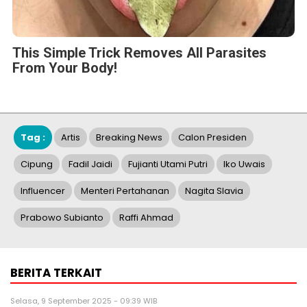
This Simple Trick Removes All Parasites
From Your Body!
Tag :
Artis
Breaking News
Calon Presiden
Cipung
Fadil Jaidi
Fujianti Utami Putri
Iko Uwais
Influencer
Menteri Pertahanan
Nagita Slavia
Prabowo Subianto
Raffi Ahmad
BERITA TERKAIT
Selasa, 9 September 2025 - 09:39 WIB