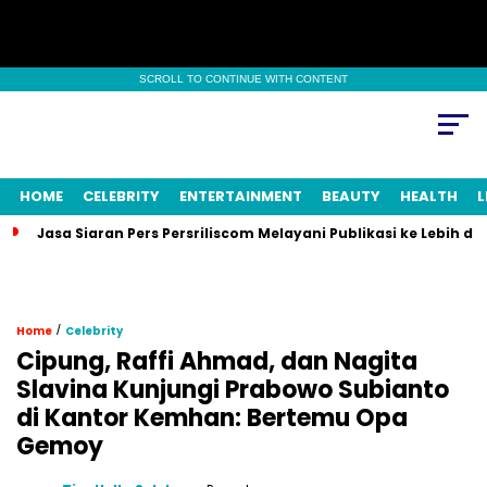
SCROLL TO CONTINUE WITH CONTENT
HOME
CELEBRITY
ENTERTAINMENT
BEAUTY
HEALTH
L
Jasa Siaran Pers Persriliscom Melayani Publikasi ke Lebih d
/
Home
Celebrity
Cipung, Raffi Ahmad, dan Nagita
Slavina Kunjungi Prabowo Subianto
di Kantor Kemhan: Bertemu Opa
Gemoy