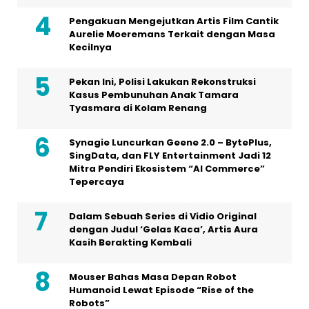
Pengakuan Mengejutkan Artis Film Cantik
Aurelie Moeremans Terkait dengan Masa
Kecilnya
Pekan Ini, Polisi Lakukan Rekonstruksi
Kasus Pembunuhan Anak Tamara
Tyasmara di Kolam Renang
Synagie Luncurkan Geene 2.0 – BytePlus,
SingData, dan FLY Entertainment Jadi 12
Mitra Pendiri Ekosistem “AI Commerce”
Tepercaya
Dalam Sebuah Series di Vidio Original
dengan Judul ‘Gelas Kaca’, Artis Aura
Kasih Berakting Kembali
Mouser Bahas Masa Depan Robot
Humanoid Lewat Episode “Rise of the
Robots”