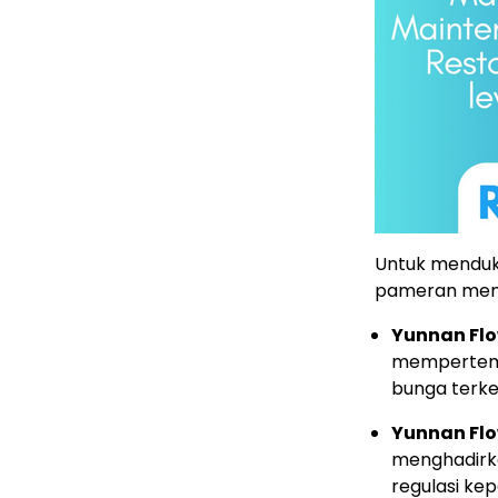
Untuk menduku
pameran meng
Yunnan Flo
mempertemu
bunga terke
Yunnan Flo
menghadirka
regulasi kep