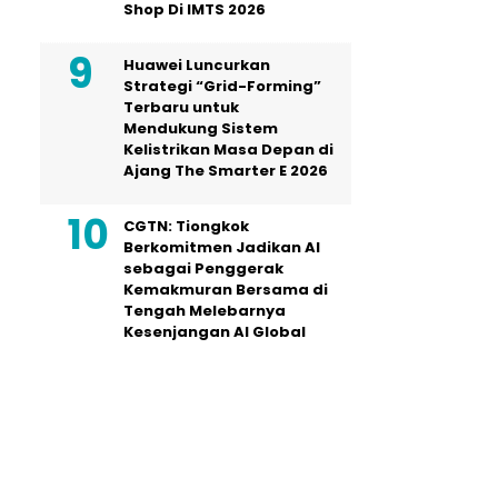
Shop Di IMTS 2026
Huawei Luncurkan
Strategi “Grid-Forming”
Terbaru untuk
Mendukung Sistem
Kelistrikan Masa Depan di
Ajang The Smarter E 2026
CGTN: Tiongkok
Berkomitmen Jadikan AI
sebagai Penggerak
Kemakmuran Bersama di
Tengah Melebarnya
Kesenjangan AI Global