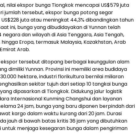
al, nilai ekspor bunga Tiongkok mencapai US$579 juta
ri jumlah tersebut, ekspor bunga potong segar
S$228 juta atau meningkat 44,3% dibandingkan tahun
aat ini, bunga yang dibudidayakan di Yunnan telah
4 negara dan wilayah di Asia Tenggara, Asia Tengah,
 hingga Eropa, termasuk Malaysia, Kazakhstan, Arab
 Emirat Arab.
ekspor tersebut ditopang berbagai keunggulan alam
ang dimiliki Yunnan. Provinsi ini memiliki area budidaya
30.000 hektare, industri florikultura bernilai miliaran
nghasilkan sekitar tujuh dari setiap 10 tangkai bunga
ang dipasarkan di Tiongkok. Didukung jalur logistik
dara Internasional Kunming Changshui dan layanan
elama 24 jam, bunga yang baru dipanen berpindah dari
wat kargo dalam waktu kurang dari 20 jam. Durasi
da jauh di bawah batas kritis 36 jam yang dibutuhkan
ri untuk menjaga kesegaran bunga dalam pengiriman