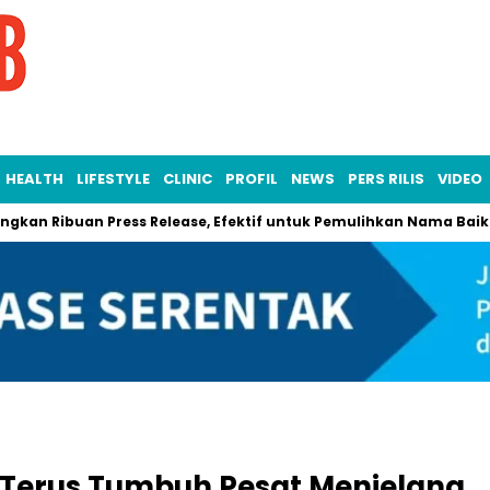
HEALTH
LIFESTYLE
CLINIC
PROFIL
NEWS
PERS RILIS
VIDEO
ibuan Press Release, Efektif untuk Pemulihkan Nama Baik
Ca
Terus Tumbuh Pesat Menjelang