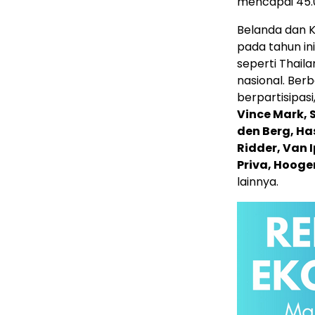
mencapai 45.
Belanda dan 
pada tahun ini
seperti Thail
nasional. Ber
berpartisipasi
Vince Mark, S
den Berg, Ha
Ridder, Van 
Priva, Hooge
lainnya.