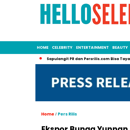
HOME
CELEBRITY
ENTERTAINMENT
BEAUTY
Segmentasi
Sapulangit PR dan Persrilis.com Bisa Tayangkan R
Home
Pers Rilis
/
Ekspor Bunga Yunnan 