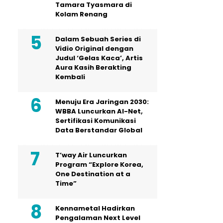
Tamara Tyasmara di
Kolam Renang
Dalam Sebuah Series di
Vidio Original dengan
Judul ‘Gelas Kaca’, Artis
Aura Kasih Berakting
Kembali
Menuju Era Jaringan 2030:
WBBA Luncurkan AI-Net,
Sertifikasi Komunikasi
Data Berstandar Global
T’way Air Luncurkan
Program “Explore Korea,
One Destination at a
Time”
Kennametal Hadirkan
Pengalaman Next Level