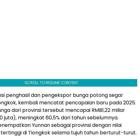
SCROLL TO RESUME CONTENT
nsi penghasil dan pengekspor bunga potong segar
iongkok, kembali mencatat pencapaian baru pada 2025.
unga dari provinsi tersebut mencapai RMB1,22 miliar
70 juta), meningkat 60,5% dari tahun sebelumnya.
enempatkan Yunnan sebagai provinsi dengan nilai
tertinggi di Tiongkok selama tujuh tahun berturut-turut.