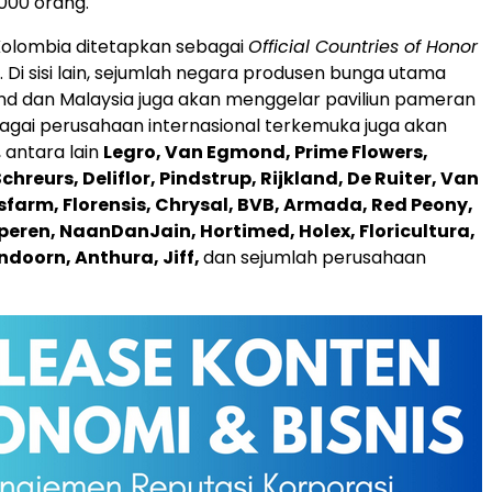
000 orang.
Kolombia ditetapkan sebagai
Official Countries of Honor
. Di sisi lain, sejumlah negara produsen bunga utama
and dan Malaysia juga akan menggelar paviliun pameran
bagai perusahaan internasional terkemuka juga akan
, antara lain
Legro, Van Egmond, Prime Flowers,
chreurs, Deliflor, Pindstrup, Rijkland, De Ruiter, Van
sfarm, Florensis, Chrysal, BVB, Armada, Red Peony,
Iperen, NaanDanJain, Hortimed, Holex, Floricultura,
ndoorn, Anthura, Jiff,
dan sejumlah perusahaan