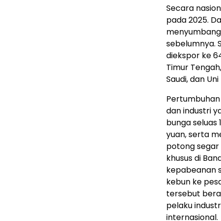
Secara nasion
pada 2025. Da
menyumbang U
sebelumnya. S
diekspor ke 6
Timur Tengah,
Saudi, dan Uni
Pertumbuhan 
dan industri y
bunga seluas 1
yuan, serta me
potong segar y
khusus di Ban
kepabeanan s
kebun ke pesa
tersebut bera
pelaku indust
internasional.