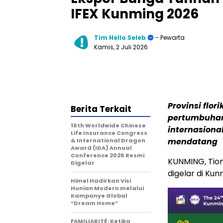
IFEX Kunming 2026
Tim Hello Seleb
- Pewarta
Kamis, 2 Juli 2026
Provinsi flor
Berita Terkait
pertumbuhan
16th Worldwide Chinese
internasiona
Life Insurance Congress
mendatang
& International Dragon
Award (IDA) Annual
Conference 2026 Resmi
KUNMING, Tio
Digelar
digelar di Ku
Himel Hadirkan Visi
Hunian Modern melalui
Kampanye Global
“Dream Home”
FAMILIARITÉ: Ketika