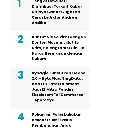
Tengku Dewi Beri
Klarifikasi Terkait Kabar
Dirinya Cabut Gugatan
Cerai ke Aktor Andrew
Andika
Buntut Video Viral dengan
Konten Mesum Jillat Es
Krim, Selebgram Oklin Fia
Harus Berurusan dengan
Hukum
Synagie Luncurkan Geene
2.0 – BytePlus, SingData,
dan FLY Entertainment
Jadi 12 Mitra Pendiri
Ekosistem “AI Commerce”
Tepercaya
Pekan Ini, Polisi Lakukan
Rekonstruksi Kasus
Pembunuhan Anak