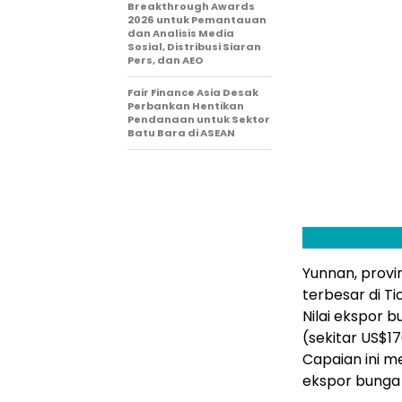
Breakthrough Awards
2026 untuk Pemantauan
dan Analisis Media
Sosial, Distribusi Siaran
Pers, dan AEO
Fair Finance Asia Desak
Perbankan Hentikan
Pendanaan untuk Sektor
Batu Bara di ASEAN
Yunnan, provi
terbesar di T
Nilai ekspor b
(sekitar US$1
Capaian ini m
ekspor bunga 