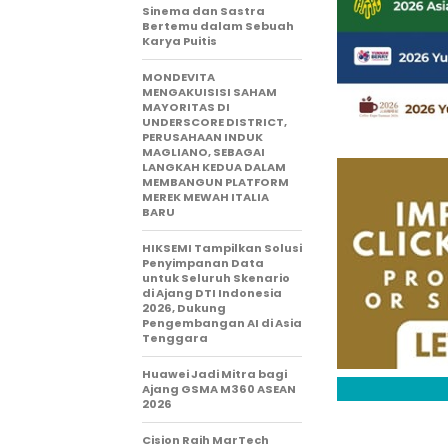
Sinema dan Sastra
Bertemu dalam Sebuah
Karya Puitis
MONDEVITA
MENGAKUISISI SAHAM
MAYORITAS DI
UNDERSCORE DISTRICT,
PERUSAHAAN INDUK
MAGLIANO, SEBAGAI
LANGKAH KEDUA DALAM
MEMBANGUN PLATFORM
MEREK MEWAH ITALIA
BARU
HIKSEMI Tampilkan Solusi
Penyimpanan Data
untuk Seluruh Skenario
di Ajang DTI Indonesia
2026, Dukung
Pengembangan AI di Asia
Tenggara
Huawei Jadi Mitra bagi
Ajang GSMA M360 ASEAN
2026
Cision Raih MarTech