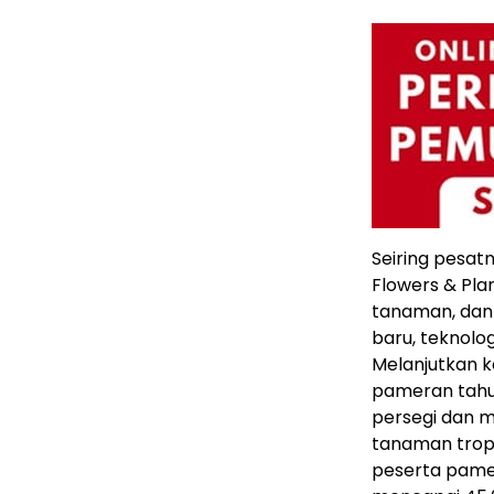
Seiring pesat
Flowers & Pl
tanaman, dan 
baru, teknolog
Melanjutkan 
pameran tahu
persegi dan m
tanaman tropis
peserta pame