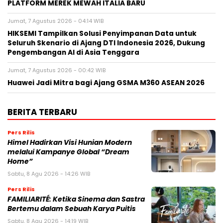
Jumat, 7 Agustus 2026 - 00:42 WIB
Huawei Jadi Mitra bagi Ajang GSMA M360 ASEAN 2026
BERITA TERBARU
Pers Rilis
Himel Hadirkan Visi Hunian Modern
melalui Kampanye Global “Dream
Home”
Sabtu, 8 Agu 2026 - 14:26 WIB
Pers Rilis
FAMILIARITÉ: Ketika Sinema dan Sastra
Bertemu dalam Sebuah Karya Puitis
Sabtu, 8 Agu 2026 - 14:19 WIB
Pers Rilis
MONDEVITA MENGAKUISISI SAHAM
MAYORITAS DI UNDERSCORE DISTRICT,
PERUSAHAAN INDUK MAGLIANO,
SEBAGAI LANGKAH KEDUA DALAM
MEMBANGUN PLATFORM MEREK MEWAH ITALIA BARU