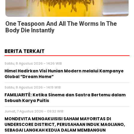
BERITA TERKAIT
Sabtu, 8 Agustus 2026 - 14:26 WIB
Himel Hadirkan Visi Hunian Modern melalui Kampanye
Global “Dream Home”
Sabtu, 8 Agustus 2026 - 14:19 WIB
FAMILIARITÉ: Ketika Sinema dan Sastra Bertemu dalam
Sebuah Karya Puitis
Jumat, 7 Agustus 2026 - 09:32 WIB
MONDEVITA MENGAKUISISI SAHAM MAYORITAS DI
UNDERSCORE DISTRICT, PERUSAHAAN INDUK MAGLIANO,
SEBAGAI LANGKAH KEDUA DALAM MEMBANGUN
PLATFORM MEREK MEWAH ITALIA BARU
Jumat, 7 Agustus 2026 - 04:14 WIB
HIKSEMI Tampilkan Solusi Penyimpanan Data untuk
Seluruh Skenario di Ajang DTI Indonesia 2026, Dukung
Pengembangan AI di Asia Tenggara