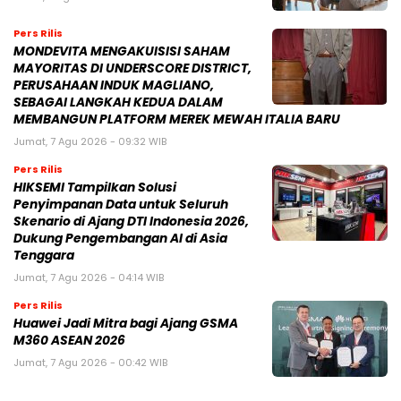
Jumat, 7 Agu 2026 - 09:32 WIB
Pers Rilis
HIKSEMI Tampilkan Solusi
Penyimpanan Data untuk Seluruh
Skenario di Ajang DTI Indonesia 2026,
Dukung Pengembangan AI di Asia
Tenggara
Jumat, 7 Agu 2026 - 04:14 WIB
Pers Rilis
Huawei Jadi Mitra bagi Ajang GSMA
M360 ASEAN 2026
Jumat, 7 Agu 2026 - 00:42 WIB
BERITA POPULER
Tengku Dewi Beri Klarifikasi Terkait Kabar
Dirinya Cabut Gugatan Cerai ke Aktor
Andrew Andika