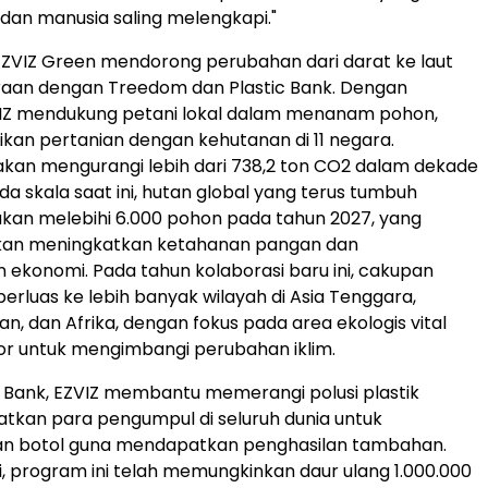
dan manusia saling melengkapi."
ZVIZ Green mendorong perubahan dari darat ke laut
raan dengan Treedom dan Plastic Bank. Dengan
IZ mendukung petani lokal dalam menanam pohon,
kan pertanian dengan kehutanan di 11 negara.
akan mengurangi lebih dari 738,2 ton CO
2
dalam dekade
da skala saat ini, hutan global yang terus tumbuh
akan melebihi 6.000 pohon pada tahun 2027, yang
akan meningkatkan ketahanan pangan dan
konomi. Pada tahun kolaborasi baru ini, cakupan
perluas ke lebih banyak wilayah di Asia Tenggara,
n, dan Afrika, dengan fokus pada area ekologis vital
or untuk mengimbangi perubahan iklim.
ic Bank, EZVIZ membantu memerangi polusi plastik
tkan para pengumpul di seluruh dunia untuk
 botol guna mendapatkan penghasilan tambahan.
ni, program ini telah memungkinkan daur ulang 1.000.000