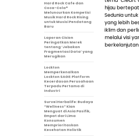
tema
"Clean. 
Hard Rock Cafe dan
hijau bertepa
Coca-Cola®
Meluncurkan Kompetisi
Sedunia untu
Musik Hard Rock Rising
yang lebih b
untuk Musisi Pendatang
Baru
iklim dan perl
melalui visi 
Laporan Cision
Peringatkan Merek
berkelanjutan
tentang ‘Jebakan
Fragmentasi Data’ yang
Merugikan
Lockton
Memperkenalkan
Lockton SAGE: Platform
Kecerdasan Perusahaan
Terpadu Pertama di
Industri
Survei Herbalife: Budaya
“Wellness” Kian
Menguat di Asia Pasifik,
Empat dari Lima
Konsumen
Memprioritaskan
Kesehatan Holistik