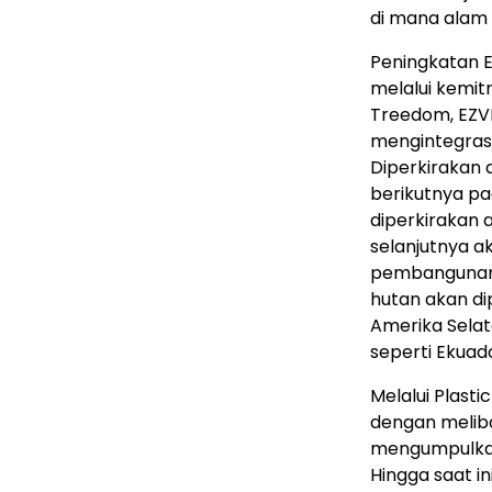
di mana alam 
Peningkatan E
melalui kemit
Treedom, EZV
mengintegrasi
Diperkirakan 
berikutnya pa
diperkirakan 
selanjutnya 
pembangunan e
hutan akan di
Amerika Selata
seperti Ekuad
Melalui Plast
dengan meliba
mengumpulkan
Hingga saat i