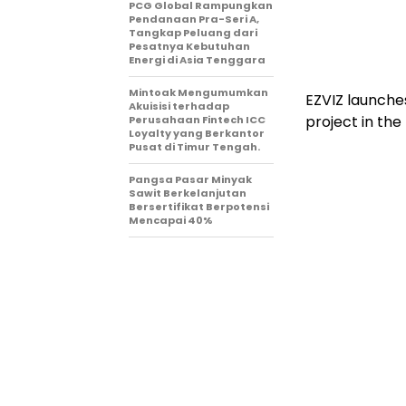
PCG Global Rampungkan
Pendanaan Pra-Seri A,
Tangkap Peluang dari
Pesatnya Kebutuhan
Energi di Asia Tenggara
Mintoak Mengumumkan
EZVIZ launche
Akuisisi terhadap
project in th
Perusahaan Fintech ICC
Loyalty yang Berkantor
Pusat di Timur Tengah.
Pangsa Pasar Minyak
Sawit Berkelanjutan
Bersertifikat Berpotensi
Mencapai 40%