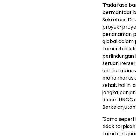
"Pada fase bar
bermanfaat ba
Sekretaris De
proyek-proye
penanaman poh
global dalam 
komunitas lo
perlindungan l
seruan Perse
antara manusi
mana manusia
sehat, hal i
jangka panjan
dalam UNGC d
Berkelanjutan
"Sama seperti
tidak terpisahk
kami bertuju