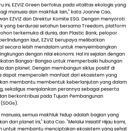
u ini, EZVIZ Green berfokus pada vitalitas ekologis yang
gi manusia dan makhluk lain," kata Joanne Cao,
wan EZVIZ dan Direktur Komite ESG. Dengan menyoroti
k yang berdurasi setahun bersama Treedom, platform
on terkemuka di dunia, dan Plastic Bank, pelopor
perlindungan laut, EZVIZ berupaya melibatkan
kal secara lebih mendalam untuk menyeimbangkan
ingkungan dengan nilai ekonomi. Hal ini sejalan dengan
rikatan Bangsa-Bangsa untuk memperbaiki hubungan
a dan planet. Dengan membangun siklus positif di
 dapat memperoleh manfaat dari ekosistem yang
ni akan membantu membentuk keberlanjutan yang dalam
g, sekaligus menjalankan perannya sebagai peserta
an berkontribusi pada Tujuan Pembangunan
 (SDGs).
 manusia, semua makhluk hidup adalah bagian yang
an dari planet ini," kata Cao. "Melalui Inisiatif Hijau kami,
an untuk membantu menciptakan ekosistem yang sehat