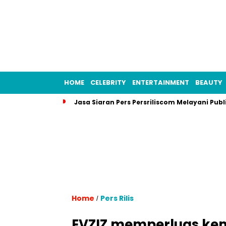
HOME
CELEBRITY
ENTERTAINMENT
BEAUTY
Jasa Siaran Pers Persriliscom Melayani Publ
Home
Pers Rilis
/
EVZIZ memperluas kem