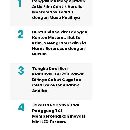
Pengakuan Mengejutkan
Artis Film Cantik Aurelie
Moeremans Terkait
dengan Masa Kecilnya
Buntut Video Viral dengan
Konten Mesum Jillat Es
Krim, Selebgram Oklin Fia
Harus Berurusan dengan
Hukum
Tengku Dewi Beri
Klarifikasi Terkait Kabar
Dirinya Cabut Gugatan
Cerai ke Aktor Andrew
Andika
Jakarta Fair 2026 Jadi
Panggung TCL
Memperkenalkan Inovasi
Mini LED Terbaru