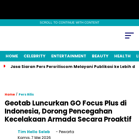
SCROLL TO CONTINUE WITH CONTENT
HOME
CELEBRITY
ENTERTAINMENT
BEAUTY
HEALTH
L
Jasa Siaran Pers Persriliscom Melayani Publikasi ke Lebih d
/
Home
Pers Rilis
Geotab Luncurkan GO Focus Plus di
Indonesia, Dorong Pencegahan
Kecelakaan Armada Secara Proaktif
Tim Hello Seleb
- Pewarta
Kamis, 7 Mei 2026