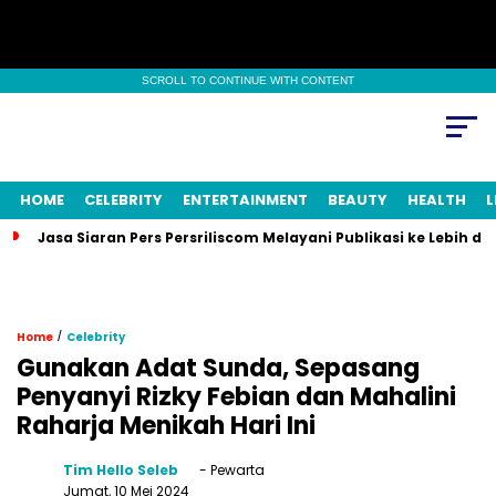
SCROLL TO CONTINUE WITH CONTENT
HOME
CELEBRITY
ENTERTAINMENT
BEAUTY
HEALTH
L
Jasa Siaran Pers Persriliscom Melayani Publikasi ke Lebih d
/
Home
Celebrity
Gunakan Adat Sunda, Sepasang
Penyanyi Rizky Febian dan Mahalini
Raharja Menikah Hari Ini
Tim Hello Seleb
- Pewarta
Jumat, 10 Mei 2024