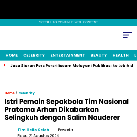
SCROLL TO CONTINUE WITH CONTENT
HOME
CELEBRITY
ENTERTAINMENT
BEAUTY
HEALTH
L
Jasa Siaran Pers Persriliscom Melayani Publikasi ke Lebih d
/
Home
Celebrity
Istri Pemain Sepakbola Tim Nasional
Pratama Arhan Dikabarkan
Selingkuh dengan Salim Nauderer
Tim Hello Seleb
- Pewarta
Rabu, 21 Agustus 2024