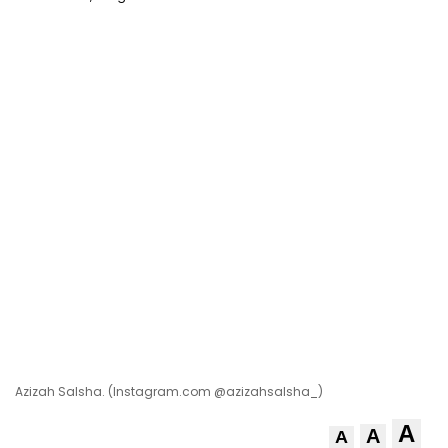
Azizah Salsha. (Instagram.com @azizahsalsha_)
A
A
A