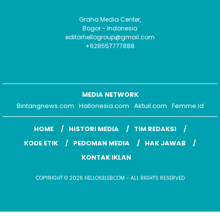
Graha Media Center,
Bogor - Indonesia
editorhellogroup@gmail.com
+628557777888
MEDIA NETWORK
Bintangnews.com
Hallonesia.com
Aktuil.com
Femme.id
HOME
HISTORI MEDIA
TIM REDAKSI
KODE ETIK
PEDOMAN MEDIA
HAK JAWAB
KONTAK IKLAN
COPYRIGHT © 2026 HELLOSELEB.COM - ALL RIGHTS RESERVED