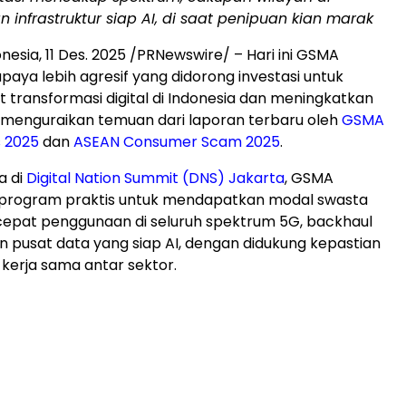
 infrastruktur siap AI
, di saat penipuan kian marak
onesia
,
11 Des. 2025
/PRNewswire/ – Hari ini GSMA
aya lebih agresif yang didorong investasi untuk
ransformasi digital di
Indonesia
dan meningkatkan
 menguraikan temuan dari laporan terbaru oleh
GSMA
s 2025
dan
ASEAN Consumer Scam 2025
.
a di
Digital Nation Summit (DNS)
Jakarta
, GSMA
program praktis untuk mendapatkan modal swasta
pat penggunaan di seluruh spektrum 5G, backhaul
an pusat data yang siap AI, dengan didukung kepastian
 kerja sama antar sektor.