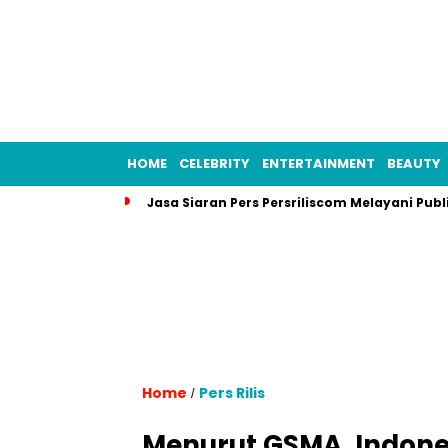
HOME
CELEBRITY
ENTERTAINMENT
BEAUTY
Jasa Siaran Pers Persriliscom Melayani Publ
Home
Pers Rilis
/
Menurut GSMA, Indon