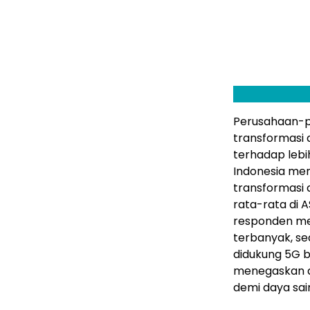
Perusahaan-p
transformasi d
terhadap lebi
Indonesia
memp
transformasi 
rata-rata di A
responden 
terbanyak, s
didukung 5G b
menegaskan 
demi daya sa