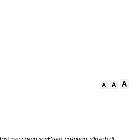
A
A
A
estasi mencakup spektrum, cakupan wilayah di