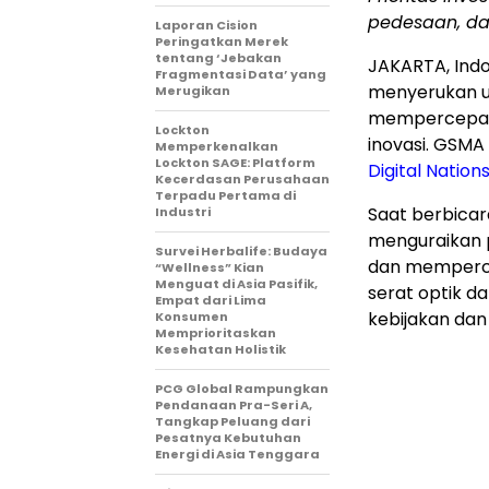
pedesaan, dan
Laporan Cision
Peringatkan Merek
tentang ‘Jebakan
JAKARTA, Ind
Fragmentasi Data’ yang
menyerukan up
Merugikan
mempercepat t
Lockton
inovasi. GSMA
Memperkenalkan
Lockton SAGE: Platform
Digital Nation
Kecerdasan Perusahaan
Terpadu Pertama di
Saat berbicar
Industri
menguraikan 
Survei Herbalife: Budaya
dan memperce
“Wellness” Kian
Menguat di Asia Pasifik,
serat optik d
Empat dari Lima
kebijakan dan
Konsumen
Memprioritaskan
Kesehatan Holistik
PCG Global Rampungkan
Pendanaan Pra-Seri A,
Tangkap Peluang dari
Pesatnya Kebutuhan
Energi di Asia Tenggara