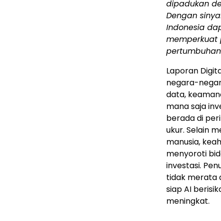
dipadukan de
Dengan sinya
Indonesia
dap
memperkuat 
pertumbuhan i
Laporan Digit
negara-negara 
data, keaman
mana saja in
berada di peri
ukur. Selain 
manusia, keahl
menyoroti bid
investasi. Pe
tidak merata
siap AI beri
meningkat.