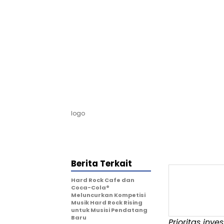
logo
Berita Terkait
Hard Rock Cafe dan
Coca-Cola®
Meluncurkan Kompetisi
Musik Hard Rock Rising
untuk Musisi Pendatang
Baru
Prioritas inv