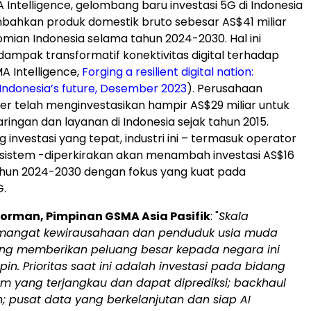
Intelligence, gelombang baru investasi 5G di
Indonesia
ahkan produk domestik bruto sebesar AS$41 miliar
nomian
Indonesia
selama tahun 2024-2030. Hal ini
mpak transformatif konektivitas digital terhadap
 Intelligence,
Forging a resilient digital nation:
Indonesia’s
future, Desember 2023
). Perusahaan
ler telah menginvestasikan hampir AS$29 miliar untuk
jaringan dan layanan di
Indonesia
sejak tahun 2015.
investasi yang tepat, industri ini – termasuk operator
sistem -diperkirakan akan menambah investasi AS$16
ahun 2024-2030 dengan fokus yang kuat pada
G.
Gorman
, Pimpinan GSMA Asia Pasifik
: "
Skala
emangat kewirausahaan dan penduduk usia muda
ng memberikan peluang besar kepada negara ini
n. Prioritas saat ini adalah investasi pada bidang
um yang terjangkau dan dapat diprediksi; backhaul
; pusat data yang berkelanjutan dan siap
AI