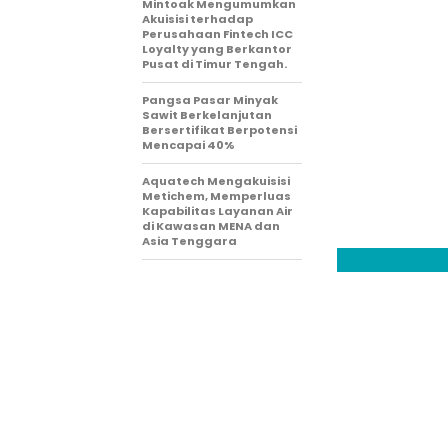
Mintoak Mengumumkan
Akuisisi terhadap
Perusahaan Fintech ICC
Loyalty yang Berkantor
Pusat di Timur Tengah.
Pangsa Pasar Minyak
Sawit Berkelanjutan
Bersertifikat Berpotensi
Mencapai 40%
Aquatech Mengakuisisi
Metichem, Memperluas
Kapabilitas Layanan Air
di Kawasan MENA dan
Asia Tenggara