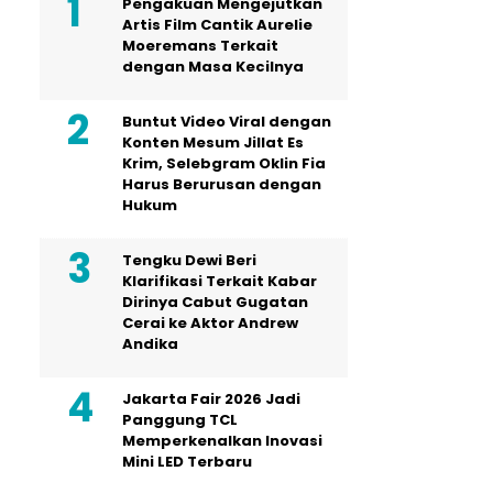
Pengakuan Mengejutkan
Artis Film Cantik Aurelie
Moeremans Terkait
dengan Masa Kecilnya
Buntut Video Viral dengan
Konten Mesum Jillat Es
Krim, Selebgram Oklin Fia
Harus Berurusan dengan
Hukum
Tengku Dewi Beri
Klarifikasi Terkait Kabar
Dirinya Cabut Gugatan
Cerai ke Aktor Andrew
Andika
Jakarta Fair 2026 Jadi
Panggung TCL
Memperkenalkan Inovasi
Mini LED Terbaru