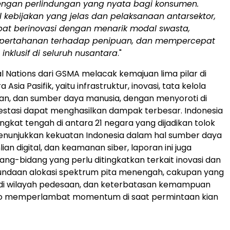
ngan perlindungan yang nyata bagi konsumen.
l kebijakan yang jelas dan pelaksanaan antar
sektor,
at berinovasi dengan menarik modal swasta,
pertahanan terhadap penipuan, dan mempercepat
nklusif di seluruh nusantara
."
al Nations dari GSMA melacak kemajuan lima pilar di
Asia Pasifik, yaitu infrastruktur, inovasi, tata kelola
an, dan sumber daya manusia, dengan menyoroti di
vestasi dapat menghasilkan dampak terbesar.
Indonesia
ngkat tengah di antara 21 negara yang dijadikan tolok
menunjukkan kekuatan
Indonesia
dalam hal sumber daya
ian digital, dan keamanan siber, laporan ini juga
ang-bidang yang perlu ditingkatkan terkait inovasi dan
nundaan alokasi spektrum pita menengah, cakupan yang
 di wilayah pedesaan, dan keterbatasan kemampuan
siko memperlambat momentum di saat permintaan kian