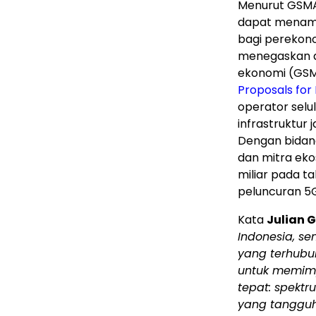
Menurut GSMA 
dapat menamb
bagi pereko
menegaskan da
ekonomi (GSMA
Proposals for
operator selu
infrastruktur 
Dengan bidang 
dan mitra eko
miliar pada t
peluncuran 5
Kata
Julian 
Indonesia, s
yang terhubu
untuk memimpi
tepat: spektr
yang tangguh