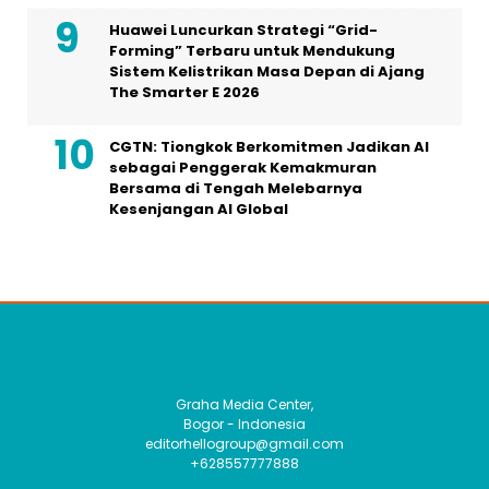
Huawei Luncurkan Strategi “Grid-
Forming” Terbaru untuk Mendukung
Sistem Kelistrikan Masa Depan di Ajang
The Smarter E 2026
CGTN: Tiongkok Berkomitmen Jadikan AI
sebagai Penggerak Kemakmuran
Bersama di Tengah Melebarnya
Kesenjangan AI Global
Graha Media Center,
Bogor - Indonesia
editorhellogroup@gmail.com
+628557777888