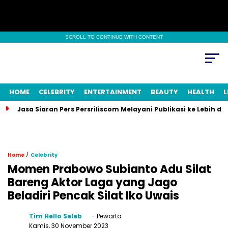
SCROLL TO CONTINUE WITH CONTENT
HOME
CELEBRITY
ENTERTAINMENT
BEAUTY
HEALTH
L
Jasa Siaran Pers Persriliscom Melayani Publikasi ke Lebih d
/
Home
Celebrity
Momen Prabowo Subianto Adu Silat
Bareng Aktor Laga yang Jago
Beladiri Pencak Silat Iko Uwais
Tim Hello Seleb
- Pewarta
Kamis, 30 November 2023