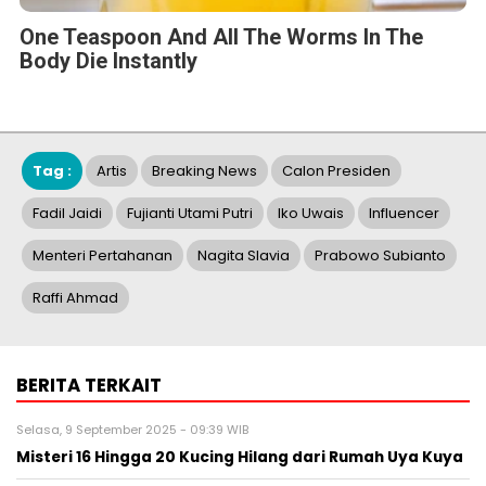
One Teaspoon And All The Worms In The
Body Die Instantly
Tag :
Artis
Breaking News
Calon Presiden
Fadil Jaidi
Fujianti Utami Putri
Iko Uwais
Influencer
Menteri Pertahanan
Nagita Slavia
Prabowo Subianto
Raffi Ahmad
BERITA TERKAIT
Selasa, 9 September 2025 - 09:39 WIB
Misteri 16 Hingga 20 Kucing Hilang dari Rumah Uya Kuya