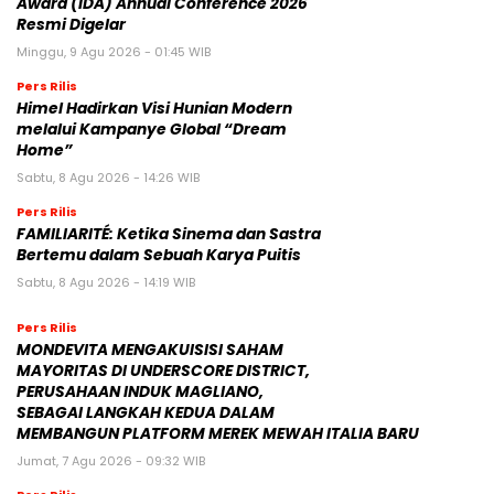
Award (IDA) Annual Conference 2026
Resmi Digelar
Minggu, 9 Agu 2026 - 01:45 WIB
Pers Rilis
Himel Hadirkan Visi Hunian Modern
melalui Kampanye Global “Dream
Home”
Sabtu, 8 Agu 2026 - 14:26 WIB
Pers Rilis
FAMILIARITÉ: Ketika Sinema dan Sastra
Bertemu dalam Sebuah Karya Puitis
Sabtu, 8 Agu 2026 - 14:19 WIB
Pers Rilis
MONDEVITA MENGAKUISISI SAHAM
MAYORITAS DI UNDERSCORE DISTRICT,
PERUSAHAAN INDUK MAGLIANO,
SEBAGAI LANGKAH KEDUA DALAM
MEMBANGUN PLATFORM MEREK MEWAH ITALIA BARU
Jumat, 7 Agu 2026 - 09:32 WIB