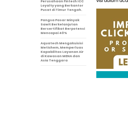
visi dalam ac
Perusahaan Fintech ICC
Loyalty yang Berkantor
Pusat di Timur Tengah.
Pangsa Pasar Minyak
Sawit Berkelanjutan
Bersertifikat Berpotensi
Mencapai 40%
Aquatech Mengakuisisi
Metichem, Memperluas
Kapabilitas Layanan Air
di Kawasan MENA dan
Asia Tenggara