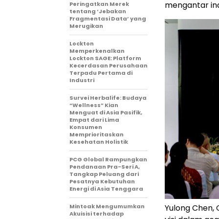
mengantar ind
Peringatkan Merek
tentang ‘Jebakan
Fragmentasi Data’ yang
Merugikan
Lockton
Memperkenalkan
Lockton SAGE: Platform
Kecerdasan Perusahaan
Terpadu Pertama di
Industri
Survei Herbalife: Budaya
“Wellness” Kian
Menguat di Asia Pasifik,
Empat dari Lima
Konsumen
Memprioritaskan
Kesehatan Holistik
PCG Global Rampungkan
Pendanaan Pra-Seri A,
Tangkap Peluang dari
Pesatnya Kebutuhan
Energi di Asia Tenggara
Yulong Chen,
Mintoak Mengumumkan
Akuisisi terhadap