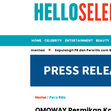
HOME
CELEBRITY
ENTERTAINMENT
BEAUTY
erbagai Segmentasi
Sapulangit PR dan Persrilis.com Bisa Tay
Home
Pers Rilis
/
OMOWAY Resmikan Kant