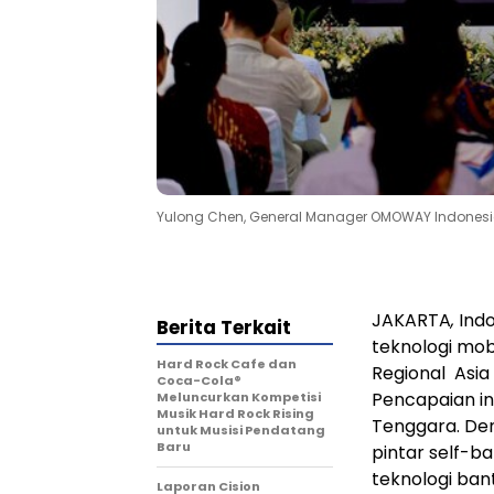
Yulong Chen, General Manager OMOWAY Indonesi
JAKARTA
,
Ind
Berita Terkait
teknologi mob
Hard Rock Cafe dan
Regional
Asia
Coca-Cola®
Pencapaian i
Meluncurkan Kompetisi
Musik Hard Rock Rising
Tenggara
. D
untuk Musisi Pendatang
Baru
pintar self-b
teknologi ba
Laporan Cision