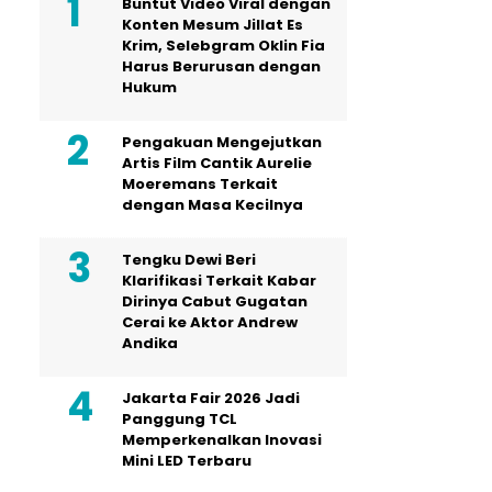
Buntut Video Viral dengan
Konten Mesum Jillat Es
Krim, Selebgram Oklin Fia
Harus Berurusan dengan
Hukum
Pengakuan Mengejutkan
Artis Film Cantik Aurelie
Moeremans Terkait
dengan Masa Kecilnya
Tengku Dewi Beri
Klarifikasi Terkait Kabar
Dirinya Cabut Gugatan
Cerai ke Aktor Andrew
Andika
Jakarta Fair 2026 Jadi
Panggung TCL
Memperkenalkan Inovasi
Mini LED Terbaru