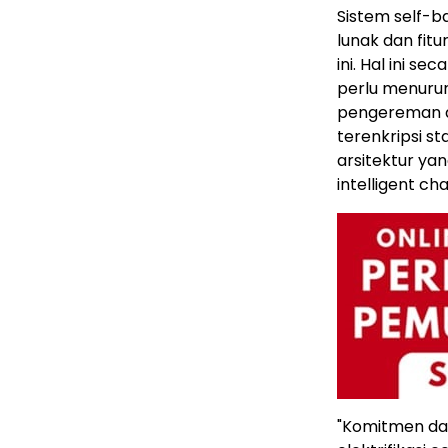
Sistem self-
lunak dan fit
ini. Hal ini 
perlu menuru
pengereman an
terenkripsi st
arsitektur ya
intelligent cha
"Komitmen da