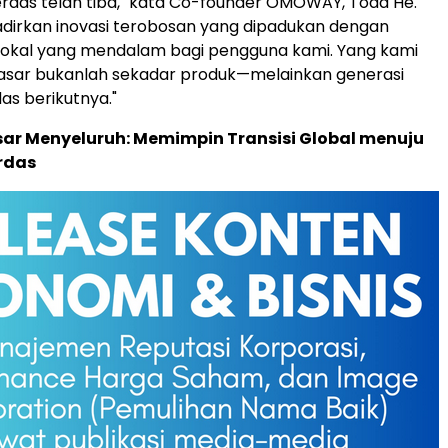
 cerdas telah tiba," kata Co-founder OMOWAY,
Todd He
.
dirkan inovasi terobosan yang dipadukan dengan
kal yang mendalam bagi pengguna kami. Yang kami
pasar bukanlah sekadar produk—melainkan generasi
as berikutnya."
ar Menyeluruh: Memimpin Transisi Global menuju
rdas