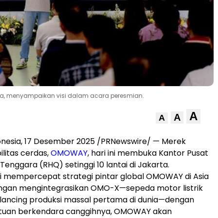
a, menyampaikan visi dalam acara peresmian.
A
A
A
onesia
, 17 Desember 2025 /PRNewswire/ — Merek
ilitas cerdas,
OMOWAY
, hari ini membuka Kantor Pusat
 Tenggara
(RHQ) setinggi 10 lantai di
Jakarta
.
ni mempercepat strategi pintar global OMOWAY di
Asia
engan mengintegrasikan OMO-X—sepeda motor listrik
alancing produksi massal pertama di dunia—dengan
ntuan berkendara canggihnya, OMOWAY akan