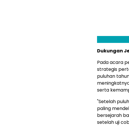
Dukungan Je
Pada acara 
strategis pe
puluhan tahun
meningkatnya 
serta kemamp
"Setelah puluh
paling mendeb
bersejarah ba
setelah uji c