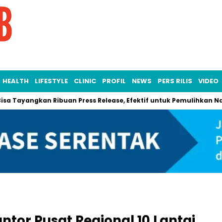
HEALTH
LIFESTYLE
CLINIC
PROFIL
NEWS
PERS RILIS
VIDEO
angkan Ribuan Press Release, Efektif untuk Pemulihkan Nama Baik
or Pusat Regional 10 Lantai,