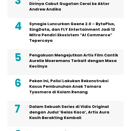
Dirinya Cabut Gugatan Cerai ke Aktor
Andrew Andika
Synagie Luncurkan Geene 2.0 – BytePlus,
SingData, dan FLY Entertainment Jadi 12
Mitra Pendiri Ekosistem “AI Commerce”
Tepercaya
Pengakuan Mengejutkan Artis Film Cantik
Aurelie Moeremans Terkait dengan Masa
Kecilnya
Pekan Ini, Polisi Lakukan Rekonstruksi
Kasus Pembunuhan Anak Tamara
Tyasmara di Kolam Renang
Dalam Sebuah Series di Vidio Original
dengan Judul ‘Gelas Kaca’, Artis Aura
Kasih Berakting Kembali