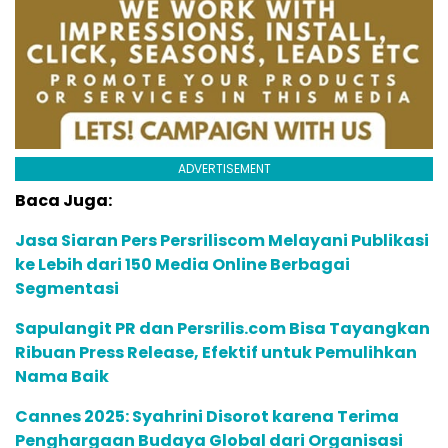
ADVERTISEMENT
Baca Juga:
Jasa Siaran Pers Persriliscom Melayani Publikasi
ke Lebih dari 150 Media Online Berbagai
Segmentasi
Sapulangit PR dan Persrilis.com Bisa Tayangkan
Ribuan Press Release, Efektif untuk Pemulihkan
Nama Baik
Cannes 2025: Syahrini Disorot karena Terima
Penghargaan Budaya Global dari Organisasi