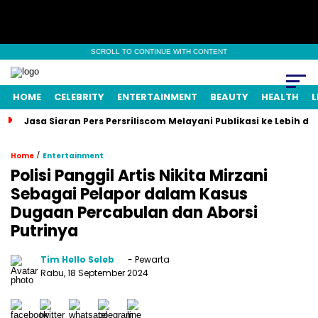
SCROLL TO CONTINUE WITH CONTENT
HOME
CELEBRITY
ENTERTAINMENT
BEAUTY
HEALTH
L
Jasa Siaran Pers Persriliscom Melayani Publikasi ke Lebih d
/
Home
Entertainment
Polisi Panggil Artis Nikita Mirzani
Sebagai Pelapor dalam Kasus
Dugaan Percabulan dan Aborsi
Putrinya
Tim Hello Seleb
- Pewarta
Rabu, 18 September 2024