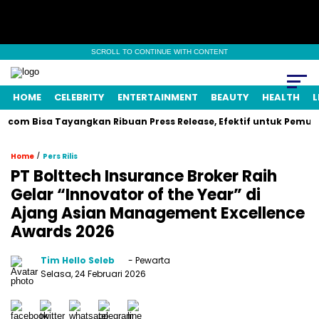
SCROLL TO CONTINUE WITH CONTENT
HOME
CELEBRITY
ENTERTAINMENT
BEAUTY
HEALTH
L
m Bisa Tayangkan Ribuan Press Release, Efektif untuk Pemulihkan
/
Home
Pers Rilis
PT Bolttech Insurance Broker Raih
Gelar “Innovator of the Year” di
Ajang Asian Management Excellence
Awards 2026
Tim Hello Seleb
- Pewarta
Selasa, 24 Februari 2026