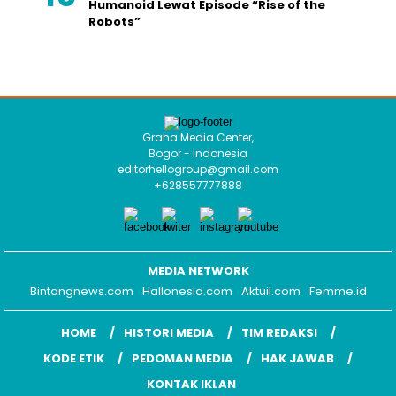
Humanoid Lewat Episode “Rise of the
Robots”
Graha Media Center,
Bogor - Indonesia
editorhellogroup@gmail.com
+628557777888
MEDIA NETWORK
Bintangnews.com
Hallonesia.com
Aktuil.com
Femme.id
HOME
HISTORI MEDIA
TIM REDAKSI
KODE ETIK
PEDOMAN MEDIA
HAK JAWAB
KONTAK IKLAN