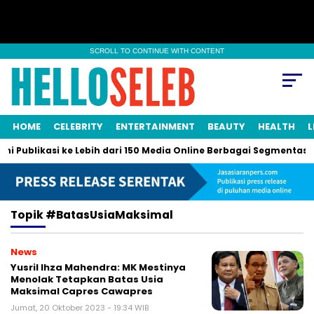
SCROLL TO CONTINUE WITH CONTENT
HOME
CELEBRITY
ENTERTAINMENT
BEAUTY
HEALTH
L
ni Publikasi ke Lebih dari 150 Media Online Berbagai Segmentasi
Topik
#BatasUsiaMaksimal
News
Yusril Ihza Mahendra: MK Mestinya
Menolak Tetapkan Batas Usia
Maksimal Capres Cawapres
Jumat, 20 Oktober 2023 - 19:34 WIB