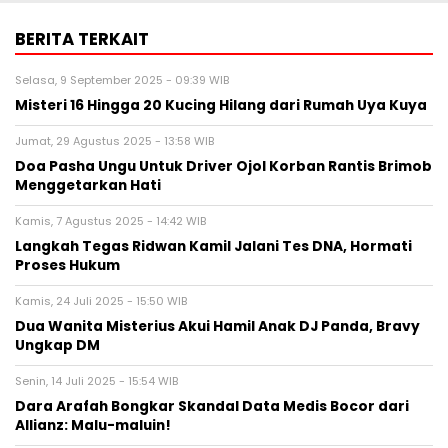
Jumat, 29 Agustus 2025 - 13:58 WIB
Doa Pasha Ungu Untuk Driver Ojol Korban Rantis Brimob
Menggetarkan Hati
Kamis, 7 Agustus 2025 - 14:42 WIB
Langkah Tegas Ridwan Kamil Jalani Tes DNA, Hormati
Proses Hukum
Kamis, 24 Juli 2025 - 15:50 WIB
Dua Wanita Misterius Akui Hamil Anak DJ Panda, Bravy
Ungkap DM
Senin, 14 Juli 2025 - 15:54 WIB
Dara Arafah Bongkar Skandal Data Medis Bocor dari
Allianz: Malu-maluin!
BERITA TERBARU
Pers Rilis
16th Worldwide Chinese Life Insurance
Congress & International Dragon
Award (IDA) Annual Conference 2026