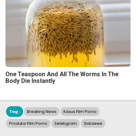
One Teaspoon And All The Worms In The
Body Die Instantly
Tag :
Breaking News
Kasus Film Porno
Produksi Film Porno
Selebgram
Siskaeee
BERITA TERKAIT
Selasa, 9 September 2025 - 09:39 WIB
Misteri 16 Hingga 20 Kucing Hilang dari Rumah Uya Kuya