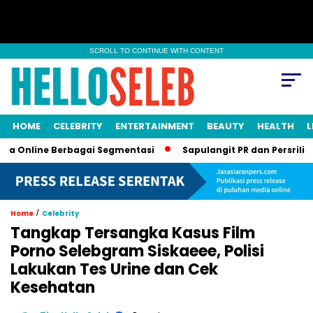
SCROLL TO CONTINUE WITH CONTENT
HOME
CELEBRITY
ENTERTAINMENT
BEAUTY
HEALTH
L
line Berbagai Segmentasi
Sapulangit PR dan Persrilis.com Bi
/
Home
Celebrity
Tangkap Tersangka Kasus Film
Porno Selebgram Siskaeee, Polisi
Lakukan Tes Urine dan Cek
Kesehatan