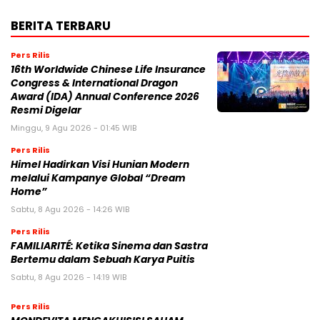
Resmi Digelar
Minggu, 9 Agu 2026 - 01:45 WIB
Pers Rilis
Himel Hadirkan Visi Hunian Modern
melalui Kampanye Global “Dream
Home”
Sabtu, 8 Agu 2026 - 14:26 WIB
Pers Rilis
FAMILIARITÉ: Ketika Sinema dan Sastra
Bertemu dalam Sebuah Karya Puitis
Sabtu, 8 Agu 2026 - 14:19 WIB
Pers Rilis
MONDEVITA MENGAKUISISI SAHAM
MAYORITAS DI UNDERSCORE DISTRICT,
PERUSAHAAN INDUK MAGLIANO,
SEBAGAI LANGKAH KEDUA DALAM
MEMBANGUN PLATFORM MEREK MEWAH ITALIA BARU
Jumat, 7 Agu 2026 - 09:32 WIB
Pers Rilis