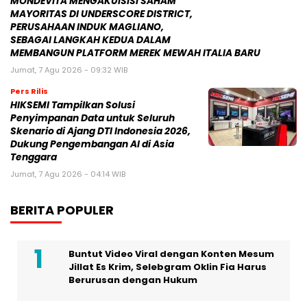
HIKSEMI Tampilkan Solusi
Penyimpanan Data untuk Seluruh
Skenario di Ajang DTI Indonesia 2026,
Dukung Pengembangan AI di Asia
Tenggara
Jumat, 7 Agu 2026 - 04:14 WIB
BERITA POPULER
Buntut Video Viral dengan Konten Mesum
Jillat Es Krim, Selebgram Oklin Fia Harus
Berurusan dengan Hukum
Tengku Dewi Beri Klarifikasi Terkait Kabar
Dirinya Cabut Gugatan Cerai ke Aktor
Andrew Andika
Synagie Luncurkan Geene 2.0 – BytePlus,
SingData, dan FLY Entertainment Jadi 12
Mitra Pendiri Ekosistem “AI Commerce”