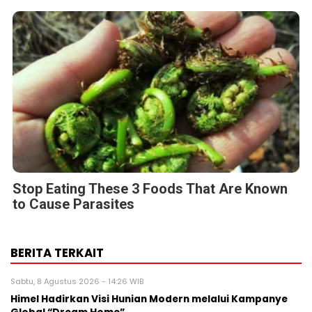
Stop Eating These 3 Foods That Are Known
to Cause Parasites
BERITA TERKAIT
Sabtu, 8 Agustus 2026 - 14:26 WIB
Himel Hadirkan Visi Hunian Modern melalui Kampanye
Global “Dream Home”
Sabtu, 8 Agustus 2026 - 14:19 WIB
FAMILIARITÉ: Ketika Sinema dan Sastra Bertemu dalam
Sebuah Karya Puitis
Jumat, 7 Agustus 2026 - 09:32 WIB