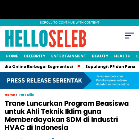
SCROLL TO CONTINUE WITH CONTENT
HOME
CELEBRITY
ENTERTAINMENT
BEAUTY
HEALTH
L
nline Berbagai Segmentasi
Sapulangit PR dan Persrilis.com B
/
Home
Pers Rilis
Trane Luncurkan Program Beasiswa
untuk Ahli Teknik Iklim guna
Memberdayakan SDM di Industri
HVAC di Indonesia