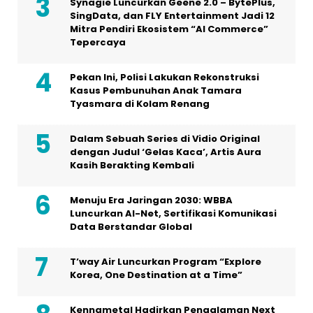
Tyasmara di Kolam Renang
Dalam Sebuah Series di Vidio Original
dengan Judul ‘Gelas Kaca’, Artis Aura
Kasih Berakting Kembali
Menuju Era Jaringan 2030: WBBA
Luncurkan AI-Net, Sertifikasi Komunikasi
Data Berstandar Global
T’way Air Luncurkan Program “Explore
Korea, One Destination at a Time”
Kennametal Hadirkan Pengalaman Next
Level Shop Di IMTS 2026
Huawei Luncurkan Strategi “Grid-
Forming” Terbaru untuk Mendukung
Sistem Kelistrikan Masa Depan di Ajang
The Smarter E 2026