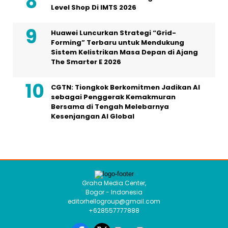
CGTN: Tiongkok Berkomitmen Jadikan AI
sebagai Penggerak Kemakmuran
Bersama di Tengah Melebarnya
Kesenjangan AI Global
Graha Media Center,
Bogor - Indonesia
editorhellogroup@gmail.com
+628557777888
MEDIA NETWORK
Bintangnews.com
Hallonesia.com
Aktuil.com
Femme.id