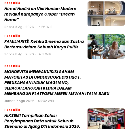
FAMILIARITÉ: Ketika Sinema dan Sastra
Bertemu dalam Sebuah Karya Puitis
Sabtu, 8 Agu 2026 - 14:19 WIB
Pers Rilis
MONDEVITA MENGAKUISISI SAHAM
MAYORITAS DI UNDERSCORE DISTRICT,
PERUSAHAAN INDUK MAGLIANO,
SEBAGAI LANGKAH KEDUA DALAM
MEMBANGUN PLATFORM MEREK MEWAH ITALIA BARU
Jumat, 7 Agu 2026 - 09:32 WIB
Pers Rilis
HIKSEMI Tampilkan Solusi
Penyimpanan Data untuk Seluruh
Skenario di Ajang DTI Indonesia 2026,
Dukung Pengembangan AI di Asia
Tenggara
Jumat, 7 Agu 2026 - 04:14 WIB
Pers Rilis
Huawei Jadi Mitra bagi Ajang GSMA
M360 ASEAN 2026