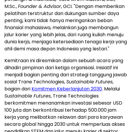
M.Sc.,
Founder & Advisor
, GCI. "Dengan memberikan
pelatihan terstruktur dan dukungan sumber daya
penting, kami tidak hanya meringankan beban
finansial mahasiswa, melainkan juga membangun
jalur karier yang lebih jelas, dari ruang kuliah menuju
dunia kerja, menjaga ketersediaan tenaga kerja yang
ahli demi masa depan
Indonesia
yang lestari."
Kemitraan ini diresmikan dalam sebuah acara yang
dihadiri pimpinan dari ketiga organisasi. Inisiatif ini
menjadi bagian penting dari strategi tanggung jawab
sosial Trane Technologies,
Sustainable Futures
,
bagian dari
Komitmen Keberlanjutan 2030
. Melalui
Sustainable Futures
, Trane Technologies
berkomitmen menanamkan investasi sebesar
USD
100
juta dan berkontribusi terhadap 500.000 jam
kerja yang melibatkan relawan dari para karyawan
secara global hingga 2030 untuk memperluas akses
pendidikan STEM dan jalur menuju karier di sektor