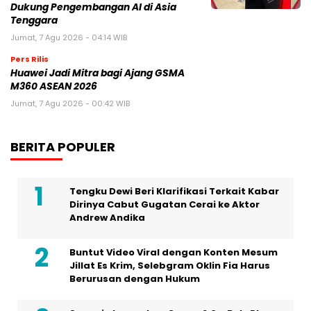
Jumat, 7 Agu 2026 - 00:42 WIB
BERITA POPULER
Tengku Dewi Beri Klarifikasi Terkait Kabar
Dirinya Cabut Gugatan Cerai ke Aktor
Andrew Andika
Buntut Video Viral dengan Konten Mesum
Jillat Es Krim, Selebgram Oklin Fia Harus
Berurusan dengan Hukum
Synagie Luncurkan Geene 2.0 – BytePlus,
SingData, dan FLY Entertainment Jadi 12
Mitra Pendiri Ekosistem “AI Commerce”
Tepercaya
Pekan Ini, Polisi Lakukan Rekonstruksi
Kasus Pembunuhan Anak Tamara