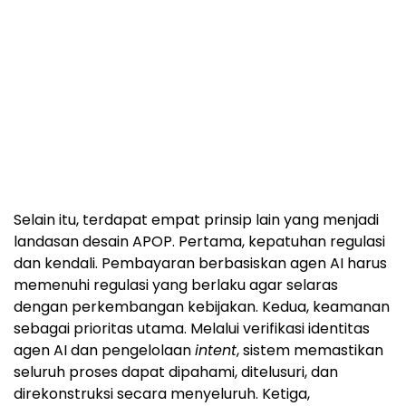
Selain itu, terdapat empat prinsip lain yang menjadi
landasan desain APOP. Pertama, kepatuhan regulasi
dan kendali. Pembayaran berbasiskan agen AI harus
memenuhi regulasi yang berlaku agar selaras
dengan perkembangan kebijakan. Kedua, keamanan
sebagai prioritas utama. Melalui verifikasi identitas
agen AI dan pengelolaan
intent
, sistem memastikan
seluruh proses dapat dipahami, ditelusuri, dan
direkonstruksi secara menyeluruh. Ketiga,