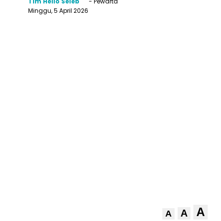
Tim Hello Seleb
- Pewarta
Minggu, 5 April 2026
A
A
A