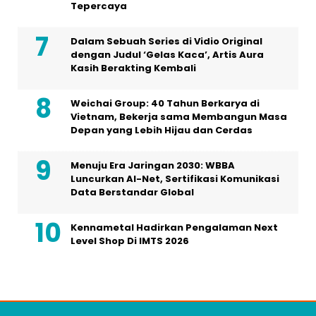
Tepercaya
Dalam Sebuah Series di Vidio Original
dengan Judul ‘Gelas Kaca’, Artis Aura
Kasih Berakting Kembali
Weichai Group: 40 Tahun Berkarya di
Vietnam, Bekerja sama Membangun Masa
Depan yang Lebih Hijau dan Cerdas
Menuju Era Jaringan 2030: WBBA
Luncurkan AI-Net, Sertifikasi Komunikasi
Data Berstandar Global
Kennametal Hadirkan Pengalaman Next
Level Shop Di IMTS 2026