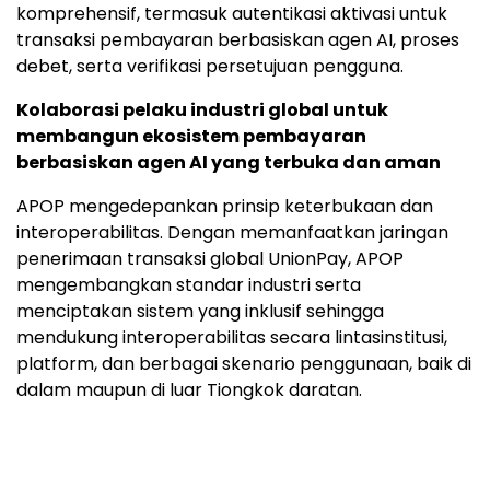
komprehensif, termasuk autentikasi aktivasi untuk
transaksi pembayaran berbasiskan agen AI, proses
debet, serta verifikasi persetujuan pengguna.
Kolaborasi pelaku industri global untuk
membangun ekosistem pembayaran
berbasiskan agen AI yang terbuka dan aman
APOP mengedepankan prinsip keterbukaan dan
interoperabilitas. Dengan memanfaatkan jaringan
penerimaan transaksi global UnionPay, APOP
mengembangkan standar industri serta
menciptakan sistem yang inklusif sehingga
mendukung interoperabilitas secara lintasinstitusi,
platform, dan berbagai skenario penggunaan, baik di
dalam maupun di luar Tiongkok daratan.