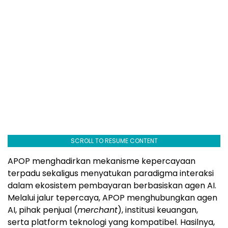
SCROLL TO RESUME CONTENT
APOP menghadirkan mekanisme kepercayaan
terpadu sekaligus menyatukan paradigma interaksi
dalam ekosistem pembayaran berbasiskan agen AI.
Melalui jalur tepercaya, APOP menghubungkan agen
AI, pihak penjual (
merchant
), institusi keuangan,
serta platform teknologi yang kompatibel. Hasilnya,