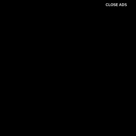
CLOSE ADS