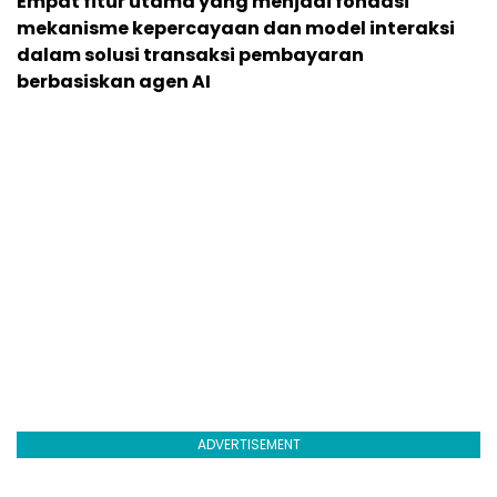
Empat fitur utama yang menjadi fondasi
mekanisme kepercayaan dan model interaksi
dalam solusi transaksi pembayaran
berbasiskan agen AI
ADVERTISEMENT