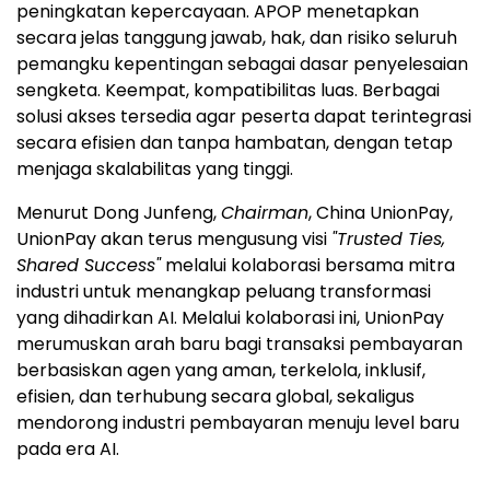
peningkatan kepercayaan. APOP menetapkan
secara jelas tanggung jawab, hak, dan risiko seluruh
pemangku kepentingan sebagai dasar penyelesaian
sengketa. Keempat, kompatibilitas luas. Berbagai
solusi akses tersedia agar peserta dapat terintegrasi
secara efisien dan tanpa hambatan, dengan tetap
menjaga skalabilitas yang tinggi.
Menurut Dong Junfeng,
Chairman
, China UnionPay,
UnionPay akan terus mengusung visi
"Trusted Ties,
Shared Success"
melalui kolaborasi bersama mitra
industri untuk menangkap peluang transformasi
yang dihadirkan AI. Melalui kolaborasi ini, UnionPay
merumuskan arah baru bagi transaksi pembayaran
berbasiskan agen yang aman, terkelola, inklusif,
efisien, dan terhubung secara global, sekaligus
mendorong industri pembayaran menuju level baru
pada era AI.