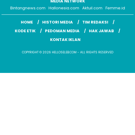
MEDIA NETWORK
Bintangnews.com
Hallonesia.com
Aktuil.com
Femme.id
HOME
HISTORI MEDIA
TIM REDAKSI
KODE ETIK
PEDOMAN MEDIA
HAK JAWAB
KONTAK IKLAN
COPYRIGHT © 2026 HELLOSELEB.COM - ALL RIGHTS RESERVED