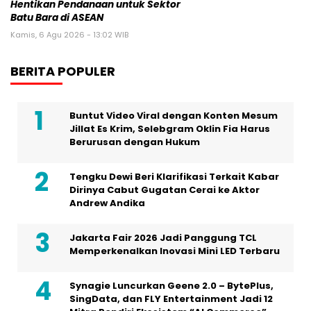
Hentikan Pendanaan untuk Sektor
Batu Bara di ASEAN
Kamis, 6 Agu 2026 - 13:02 WIB
BERITA POPULER
Buntut Video Viral dengan Konten Mesum
Jillat Es Krim, Selebgram Oklin Fia Harus
Berurusan dengan Hukum
Tengku Dewi Beri Klarifikasi Terkait Kabar
Dirinya Cabut Gugatan Cerai ke Aktor
Andrew Andika
Jakarta Fair 2026 Jadi Panggung TCL
Memperkenalkan Inovasi Mini LED Terbaru
Synagie Luncurkan Geene 2.0 – BytePlus,
SingData, dan FLY Entertainment Jadi 12