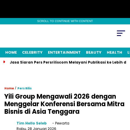
SCROLL TO CONTINUE WITH CONTENT
HOME
CELEBRITY
ENTERTAINMENT
BEAUTY
HEALTH
L
Jasa Siaran Pers Persriliscom Melayani Publikasi ke Lebih d
/
Home
Pers Rilis
Yili Group Mengawali 2026 dengan
Menggelar Konferensi Bersama Mitra
Bisnis di Asia Tenggara
Tim Hello Seleb
- Pewarta
Rabu, 28 Januari 2026