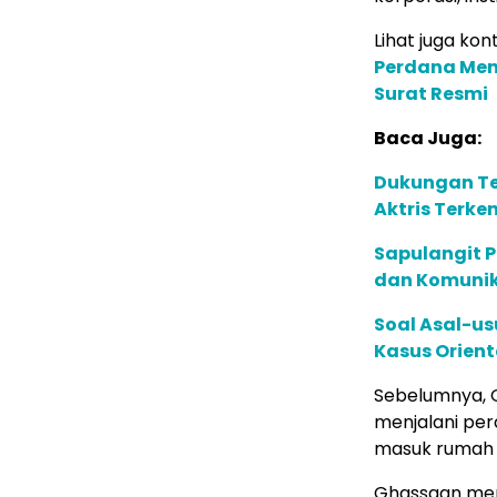
Lihat juga kont
Perdana Men
Surat Resmi
Baca Juga:
Dukungan Te
Aktris Terke
Sapulangit P
dan Komunik
Soal Asal-us
Kasus Orient
Sebelumnya, 
menjalani pera
masuk rumah s
Ghassaan men