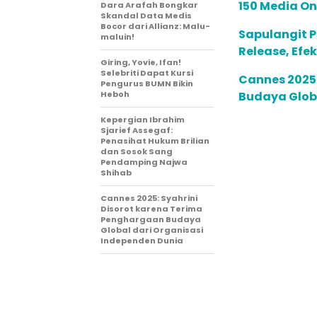
150 Media On
Dara Arafah Bongkar
Skandal Data Medis
Bocor dari Allianz: Malu-
Sapulangit P
maluin!
Release, Efe
Giring, Yovie, Ifan!
Selebriti Dapat Kursi
Cannes 2025:
Pengurus BUMN Bikin
Heboh
Budaya Globa
Kepergian Ibrahim
Sjarief Assegaf:
Penasihat Hukum Brilian
dan Sosok Sang
Pendamping Najwa
Shihab
Cannes 2025: Syahrini
Disorot karena Terima
Penghargaan Budaya
Global dari Organisasi
Independen Dunia