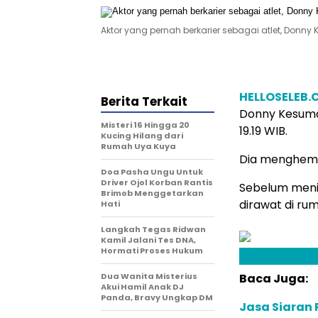
Aktor yang pernah berkarier sebagai atlet, Don
HELLOSELEB
Berita Terkait
Donny Kesuma 
Misteri 16 Hingga 20
19.19 WIB.
Kucing Hilang dari
Rumah Uya Kuya
Dia menghembu
Doa Pasha Ungu Untuk
Driver Ojol Korban Rantis
Sebelum meni
Brimob Menggetarkan
dirawat di rum
Hati
Langkah Tegas Ridwan
Kamil Jalani Tes DNA,
Hormati Proses Hukum
Dua Wanita Misterius
Baca Juga:
Akui Hamil Anak DJ
Panda, Bravy Ungkap DM
Jasa Siaran P