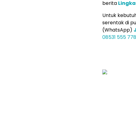
berita
Lingk
Untuk kebutuha
serentak di p
(WhatsApp)
08531 555 77