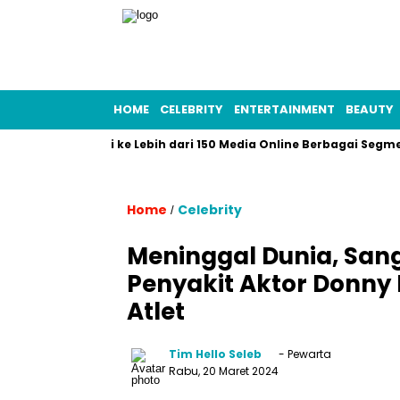
HOME
CELEBRITY
ENTERTAINMENT
BEAUTY
ani Publikasi ke Lebih dari 150 Media Online Berbagai Segmentasi
Home
Celebrity
/
Meninggal Dunia, San
Penyakit Aktor Donny
Atlet
Tim Hello Seleb
- Pewarta
Rabu, 20 Maret 2024