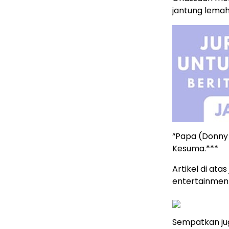
jantung lemah
“Papa (Donny 
Kesuma.***
Artikel di ata
entertainme
Sempatkan jug