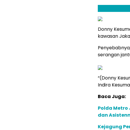
Donny Kesuma
kawasan Jakar
Penyebabnya,
serangan jant
“(Donny Kesu
Indira Kesuma
Baca Juga:
Polda Metro 
dan Asistenn
Kejagung Per