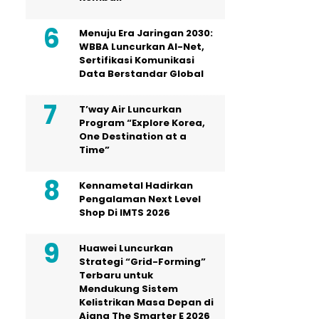
Menuju Era Jaringan 2030:
WBBA Luncurkan AI-Net,
Sertifikasi Komunikasi
Data Berstandar Global
T’way Air Luncurkan
Program “Explore Korea,
One Destination at a
Time”
Kennametal Hadirkan
Pengalaman Next Level
Shop Di IMTS 2026
Huawei Luncurkan
Strategi “Grid-Forming”
Terbaru untuk
Mendukung Sistem
Kelistrikan Masa Depan di
Ajang The Smarter E 2026