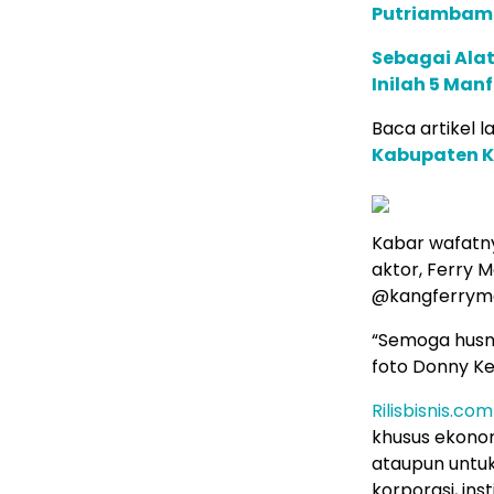
Putriambami
Sebagai Alat
Inilah 5 Man
Baca artikel la
Kabupaten K
Kabar wafatn
aktor, Ferry 
@kangferryma
“Semoga husnu
foto Donny Ke
Rilisbisnis.com
khusus ekonom
ataupun untuk
korporasi, in