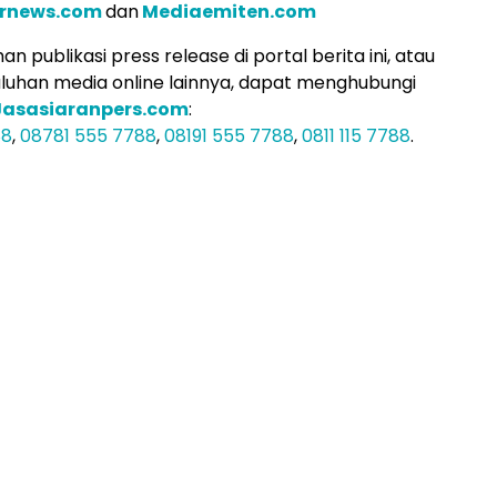
arnews.com
dan
Mediaemiten.com
n publikasi press release di portal berita ini, atau
uluhan media online lainnya, dapat menghubungi
Jasasiaranpers.com
:
88
,
08781 555 7788
,
08191 555 7788
,
0811 115 7788
.