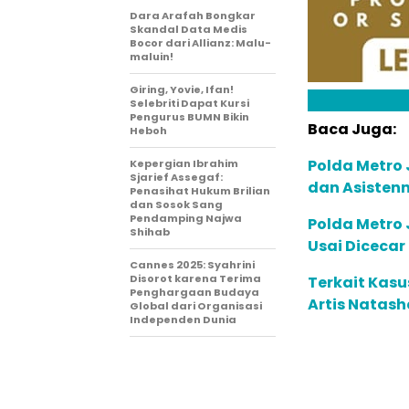
Dara Arafah Bongkar
Skandal Data Medis
Bocor dari Allianz: Malu-
maluin!
Giring, Yovie, Ifan!
Selebriti Dapat Kursi
Pengurus BUMN Bikin
Baca Juga:
Heboh
Polda Metro 
Kepergian Ibrahim
Sjarief Assegaf:
dan Asistenn
Penasihat Hukum Brilian
dan Sosok Sang
Pendamping Najwa
Polda Metro 
Shihab
Usai Dicecar
Cannes 2025: Syahrini
Disorot karena Terima
Terkait Kas
Penghargaan Budaya
Artis Natash
Global dari Organisasi
Independen Dunia