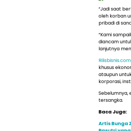
“Jadi saat be
oleh korban u
pribadi di san
“Kami sampai
diancam untuk
lanjutnya mem
Rilisbisnis.com
khusus ekonom
ataupun untuk
korporasi, in
Sebelumnya, ek
tersangka.
Baca Juga:
Artis Bunga
Pasutri yan