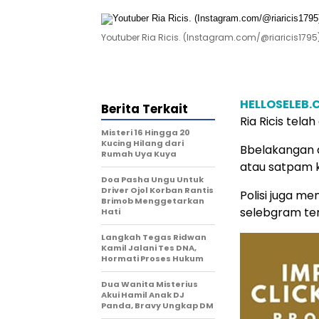
Youtuber Ria Ricis. (Instagram.com/@riaricis1795
HELLOSELEB
Berita Terkait
Ria Ricis tela
Misteri 16 Hingga 20
Kucing Hilang dari
Bbelakangan d
Rumah Uya Kuya
atau satpam 
Doa Pasha Ungu Untuk
Driver Ojol Korban Rantis
Polisi juga 
Brimob Menggetarkan
selebgram terk
Hati
Langkah Tegas Ridwan
Kamil Jalani Tes DNA,
Hormati Proses Hukum
Dua Wanita Misterius
Akui Hamil Anak DJ
Panda, Bravy Ungkap DM