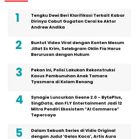
Tengku Dewi Beri Klarifikasi Terkait Kabar
Dirinya Cabut Gugatan Cerai ke Aktor
Andrew Andika
Buntut Video Viral dengan Konten Mesum
Jillat Es Krim, Selebgram Oklin Fia Harus
Berurusan dengan Hukum
Pekan Ini, Polisi Lakukan Rekonstruksi
Kasus Pembunuhan Anak Tamara
Tyasmara di Kolam Renang
Synagie Luncurkan Geene 2.0 – BytePlus,
SingData, dan FLY Entertainment Jadi 12
Mitra Pendiri Ekosistem “AI Commerce”
Tepercaya
Dalam Sebuah Series di Vidio Original
dengan Judul ‘Gelas Kaca’, Artis Aura