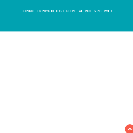
COPYRIGHT © 2026 HELLOSELEB.COM - ALL RIGHTS RESERVED