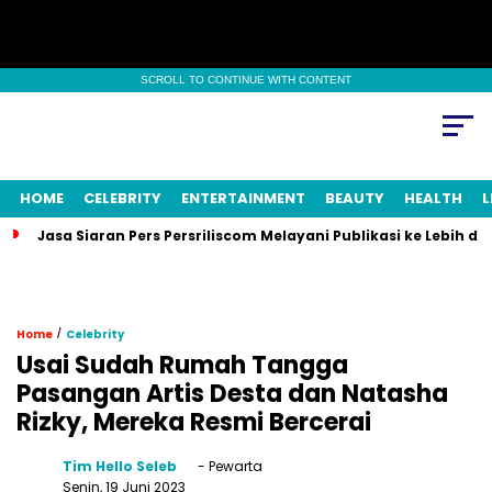
SCROLL TO CONTINUE WITH CONTENT
HOME
CELEBRITY
ENTERTAINMENT
BEAUTY
HEALTH
L
Jasa Siaran Pers Persriliscom Melayani Publikasi ke Lebih d
/
Home
Celebrity
Usai Sudah Rumah Tangga
Pasangan Artis Desta dan Natasha
Rizky, Mereka Resmi Bercerai
Tim Hello Seleb
- Pewarta
Senin, 19 Juni 2023