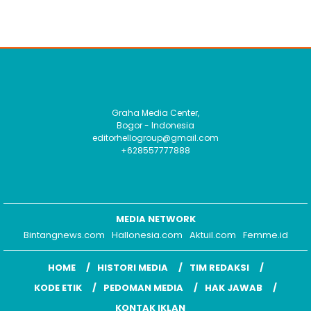
Graha Media Center,
Bogor - Indonesia
editorhellogroup@gmail.com
+628557777888
MEDIA NETWORK
Bintangnews.com
Hallonesia.com
Aktuil.com
Femme.id
HOME
HISTORI MEDIA
TIM REDAKSI
KODE ETIK
PEDOMAN MEDIA
HAK JAWAB
KONTAK IKLAN