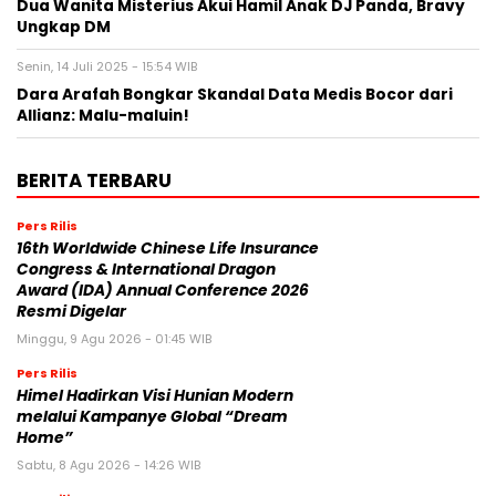
Dua Wanita Misterius Akui Hamil Anak DJ Panda, Bravy
Ungkap DM
Senin, 14 Juli 2025 - 15:54 WIB
Dara Arafah Bongkar Skandal Data Medis Bocor dari
Allianz: Malu-maluin!
BERITA TERBARU
Pers Rilis
16th Worldwide Chinese Life Insurance
Congress & International Dragon
Award (IDA) Annual Conference 2026
Resmi Digelar
Minggu, 9 Agu 2026 - 01:45 WIB
Pers Rilis
Himel Hadirkan Visi Hunian Modern
melalui Kampanye Global “Dream
Home”
Sabtu, 8 Agu 2026 - 14:26 WIB