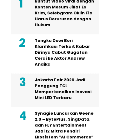
Buntut Video Viral dengan
Konten Mesum Jillat Es
Krim, Selebgram Oklin Fia
Harus Berurusan dengan
Hukum
Tengku Dewi Beri
Klarifikasi Terkait Kabar
Dirinya Cabut Gugatan
Cerai ke Aktor Andrew
Andika
Jakarta Fair 2026 Jadi
Panggung TCL
Memperkenalkan Inovasi
Mini LED Terbaru
Synagie Luncurkan Geene
2.0 – BytePlus, SingData,
dan FLY Entertainment
Jadi 12 Mitra Pendiri
Ekosistem “AI Commerce”