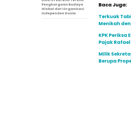
Disorot karena Terima
Baca Juga:
Penghargaan Budaya
Global dari Organisasi
Independen Dunia
Terkuak Tabi
Menikah deng
KPK Periksa 
Pajak Rafae
Milik Sekret
Berupa Prope