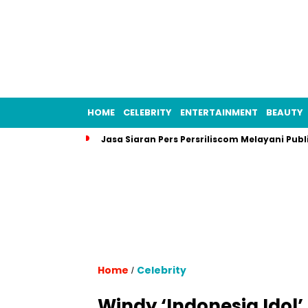
HOME
CELEBRITY
ENTERTAINMENT
BEAUTY
Jasa Siaran Pers Persriliscom Melayani Publ
Home
Celebrity
/
Windy ‘Indonesia Idol’