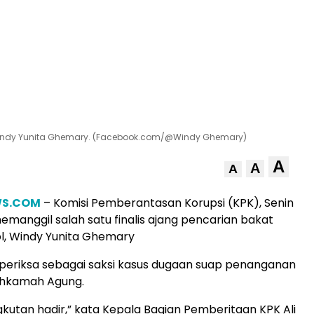
, Windy Yunita Ghemary. (Facebook.com/@Windy Ghemary)
A
A
A
WS.COM
– Komisi Pemberantasan Korupsi (KPK), Senin
memanggil salah satu finalis ajang pencarian bakat
ol, Windy Yunita Ghemary
diperiksa sebagai saksi kasus dugaan suap penanganan
ahkamah Agung.
kutan hadir,” kata Kepala Bagian Pemberitaan KPK Ali