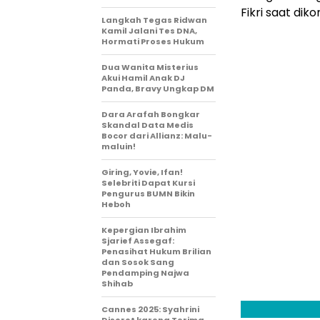
Fikri saat diko
Langkah Tegas Ridwan
Kamil Jalani Tes DNA,
Hormati Proses Hukum
Dua Wanita Misterius
Akui Hamil Anak DJ
Panda, Bravy Ungkap DM
Dara Arafah Bongkar
Skandal Data Medis
Bocor dari Allianz: Malu-
maluin!
Giring, Yovie, Ifan!
Selebriti Dapat Kursi
Pengurus BUMN Bikin
Heboh
Kepergian Ibrahim
Sjarief Assegaf:
Penasihat Hukum Brilian
dan Sosok Sang
Pendamping Najwa
Shihab
Cannes 2025: Syahrini