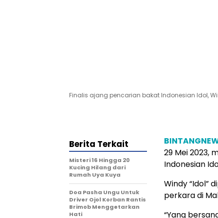
Finalis ajang pencarian bakat Indonesian Idol
BINTANGNE
Berita Terkait
29 Mei 2023, 
Misteri 16 Hingga 20
Indonesian Id
Kucing Hilang dari
Rumah Uya Kuya
Windy “Idol” 
Doa Pasha Ungu Untuk
perkara di M
Driver Ojol Korban Rantis
Brimob Menggetarkan
“Yang bersang
Hati