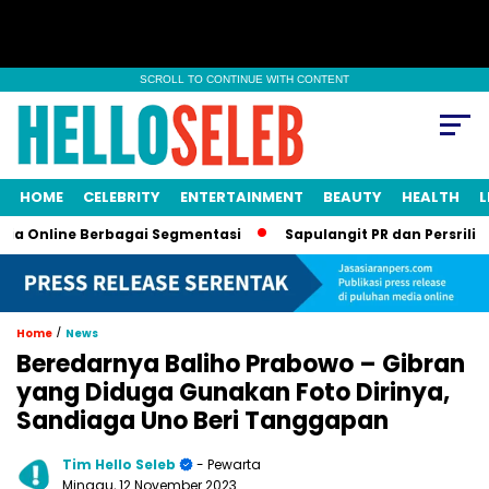
SCROLL TO CONTINUE WITH CONTENT
HOME
CELEBRITY
ENTERTAINMENT
BEAUTY
HEALTH
L
line Berbagai Segmentasi
Sapulangit PR dan Persrilis.com Bi
/
Home
News
Beredarnya Baliho Prabowo – Gibran
yang Diduga Gunakan Foto Dirinya,
Sandiaga Uno Beri Tanggapan
Tim Hello Seleb
- Pewarta
Minggu, 12 November 2023