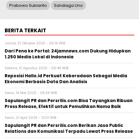
Jumat, 31 Oktober 2025 - 06:19 WIB
Dari Pena ke Portal: 24jamnews.com Dukung Hidupkan
1.250 Media Lokal di Indonesia
Selasa, 12 Agustus 2025 - 06:49 WIB
Reposisi Hallo.id Perkuat Keberadaan Sebagai Media
Ekonomi Berbasis Data Dan Analisis
Senin, 19 Mei 2025 - 08:28 WIB
Sapulangit PR dan Persrilis.com Bisa Tayangkan Ribuan
Press Release, Efektif untuk Pemulihkan Nama Baik
Senin, 21 April 2025 - 12:01 WIB
Sapulangit PR dan Persrilis.com Berikan Jasa Public
Relations dan Komunikasi Terpadu Lewat Press Release
Sabtu, 12 April 2025 - 09:57 WIB
HMN Media Holding Tunjuk Wartawan Senior Dharono
Trisawego Sebagai Pemimpin Redaksi
Hallobandung.com
BERITA TERBARU