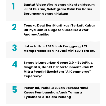
Andrew Andika
Jakarta Fair 2026 Jadi Panggung TCL
Memperkenalkan Inovasi Mini LED Terbaru
Synagie Luncurkan Geene 2.0 – BytePlus,
SingData, dan FLY Entertainment Jadi 12
Mitra Pendiri Ekosistem “AI Commerce”
Tepercaya
Pekan Ini, Polisi Lakukan Rekonstruksi
Kasus Pembunuhan Anak Tamara
Tyasmara di Kolam Renang
Pengakuan Mengejutkan Artis Film Cantik
Aurelie Moeremans Terkait dengan Masa
Kecilnya
Dalam Sebuah Series di Vidio Original
dengan Judul ‘Gelas Kaca’, Artis Aura
Kasih Berakting Kembali