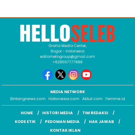
Graha Media Center,
Bogor - Indonesia
editorhellogroup@gmail.com
+628557777888
MEDIA NETWORK
Bintangnews.com
Hallonesia.com
Aktuil.com
Femme.id
HOME
HISTORI MEDIA
TIM REDAKSI
KODE ETIK
PEDOMAN MEDIA
HAK JAWAB
KONTAK IKLAN
COPYRIGHT © 2026 HELLOSELEB.COM - ALL RIGHTS RESERVED