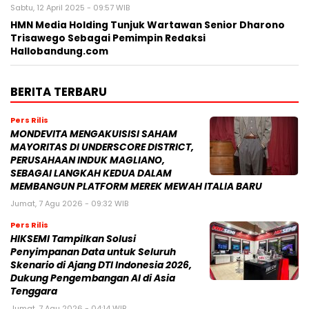
Pers Rilis
MONDEVITA MENGAKUISISI SAHAM
MAYORITAS DI UNDERSCORE DISTRICT,
PERUSAHAAN INDUK MAGLIANO,
SEBAGAI LANGKAH KEDUA DALAM
MEMBANGUN PLATFORM MEREK MEWAH ITALIA BARU
Jumat, 7 Agu 2026 - 09:32 WIB
Pers Rilis
HIKSEMI Tampilkan Solusi
Penyimpanan Data untuk Seluruh
Skenario di Ajang DTI Indonesia 2026,
Dukung Pengembangan AI di Asia
Tenggara
Jumat, 7 Agu 2026 - 04:14 WIB
Pers Rilis
Huawei Jadi Mitra bagi Ajang GSMA
M360 ASEAN 2026
Jumat, 7 Agu 2026 - 00:42 WIB
Pers Rilis