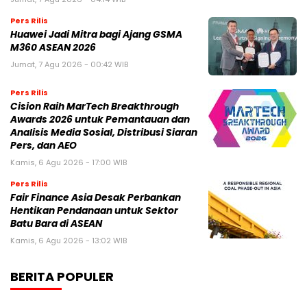
Cision Raih MarTech Breakthrough
Awards 2026 untuk Pemantauan dan
Analisis Media Sosial, Distribusi Siaran
Pers, dan AEO
Kamis, 6 Agu 2026 - 17:00 WIB
Pers Rilis
Fair Finance Asia Desak Perbankan
Hentikan Pendanaan untuk Sektor
Batu Bara di ASEAN
Kamis, 6 Agu 2026 - 13:02 WIB
BERITA POPULER
Buntut Video Viral dengan Konten Mesum
Jillat Es Krim, Selebgram Oklin Fia Harus
Berurusan dengan Hukum
Tengku Dewi Beri Klarifikasi Terkait Kabar
Dirinya Cabut Gugatan Cerai ke Aktor