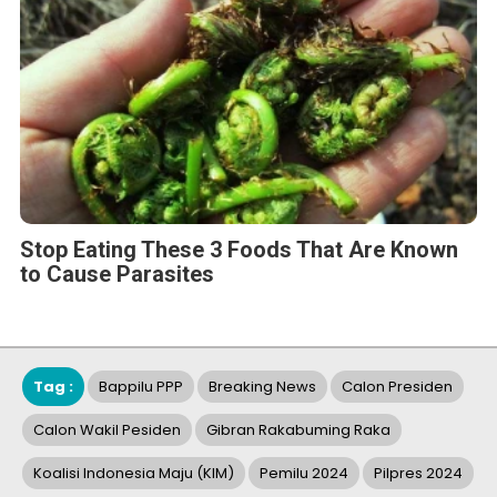
Stop Eating These 3 Foods That Are Known
to Cause Parasites
Tag :
Bappilu PPP
Breaking News
Calon Presiden
Calon Wakil Pesiden
Gibran Rakabuming Raka
Koalisi Indonesia Maju (KIM)
Pemilu 2024
Pilpres 2024
Prabowo Subianto
Sandiaga Uno
BERITA TERKAIT