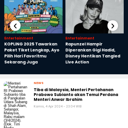
‹
›
Entertainment
Entertainment
KOPLING 2025 Tawarkan
Rapunzel Hampir
Paket Tiket Lengkap, Ayo
Diperankan Gigi Hadid,
Pilih Hari Favoritmu
Disney Hentikan Tangled
m
Sekarang Juga
Live Action
NEWS
Tiba di Malaysia, Menteri Pertahanan
Prabowo Subianto akan Temui Perdana
Menteri Anwar Ibrahim
Kamis, 4 Apr 2024 - 23:04 WIB