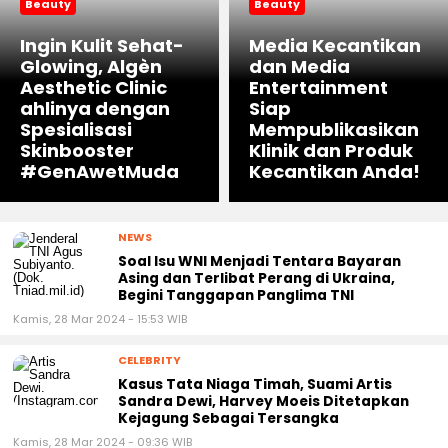
Beauty
Beauty
Ingin Kulit Sehat-
Media Kecantikan
Glowing, Algèn
dan Media
Aesthetic Clinic
Entertainment
ahlinya dengan
Siap
Spesialisasi
Mempublikasikan
Skinbooster
Klinik dan Produk
#GenAwetMuda
Kecantikan Anda!
NEWS
Soal Isu WNI Menjadi Tentara Bayaran
Asing dan Terlibat Perang di Ukraina,
Begini Tanggapan Panglima TNI
Kamis, 28 Mar 2024 - 15:53 WIB
CELEBRITY
Kasus Tata Niaga Timah, Suami Artis
Sandra Dewi, Harvey Moeis Ditetapkan
Kejagung Sebagai Tersangka
Kamis, 28 Mar 2024 - 09:36 WIB