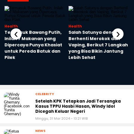
Health
Health
‹
›
Termasuk Bawang Putih,
Salah Satunya dengan
Inilah 7 Makanan yang
Berhenti Merokok dan
Dipercaya Punya Khasiat
Vaping, Berikut 7 Langkah
untuk Pereda Batuk dan
yang Bisa Bikin Jantung
Pilek
Lebih Sehat
CELEBRITY
Setelah KPK Tetapkan Jadi Tersangka
Kasus TPPU Hasbi Hasan, Windy Idol
Dicegah Keluar Negeri
Minggu, 31 Mar 2024 - 13:21 WIB
NEWS