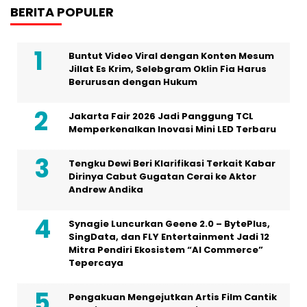
BERITA POPULER
Buntut Video Viral dengan Konten Mesum
Jillat Es Krim, Selebgram Oklin Fia Harus
Berurusan dengan Hukum
Jakarta Fair 2026 Jadi Panggung TCL
Memperkenalkan Inovasi Mini LED Terbaru
Tengku Dewi Beri Klarifikasi Terkait Kabar
Dirinya Cabut Gugatan Cerai ke Aktor
Andrew Andika
Synagie Luncurkan Geene 2.0 – BytePlus,
SingData, dan FLY Entertainment Jadi 12
Mitra Pendiri Ekosistem “AI Commerce”
Tepercaya
Pengakuan Mengejutkan Artis Film Cantik