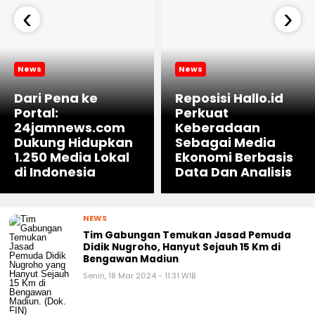
‹
›
News
News
Dari Pena ke
Reposisi Hallo.id
Portal:
Perkuat
24jamnews.com
Keberadaan
Dukung Hidupkan
Sebagai Media
1.250 Media Lokal
Ekonomi Berbasis
di Indonesia
Data Dan Analisis
NEWS
Tim Gabungan Temukan Jasad Pemuda
Didik Nugroho, Hanyut Sejauh 15 Km di
Bengawan Madiun
Senin, 18 Mar 2024 - 11:31 WIB