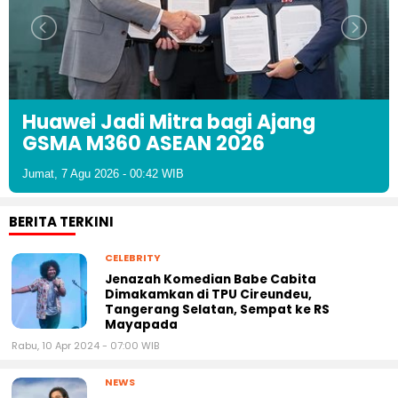
Huawei Jadi Mitra bagi Ajang
GSMA M360 ASEAN 2026
Jumat, 7 Agu 2026 - 00:42 WIB
BERITA TERKINI
CELEBRITY
Jenazah Komedian Babe Cabita
Dimakamkan di TPU Cireundeu,
Tangerang Selatan, Sempat ke RS
Mayapada
Rabu, 10 Apr 2024 - 07:00 WIB
NEWS